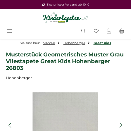
Kostenloser Versand ab 10 €
Zum Hauptinhalt springen
Du hast 0 Produ
Sie sind hier:
Marken
Hohenberger
Great Kids
Musterstück Geometrisches Muster Grau
Vliestapete Great Kids Hohenberger
26803
Hohenberger
Bildergalerie überspringen