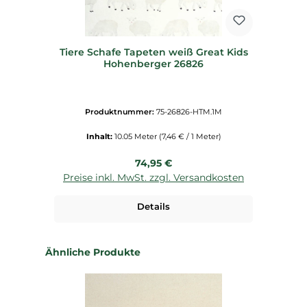
Tiere Schafe Tapeten weiß Great Kids
Hohenberger 26826
Produktnummer:
75-26826-HTM.1M
Inhalt:
10.05 Meter
(7,46 € / 1 Meter)
Regulärer Preis:
74,95 €
Preise inkl. MwSt. zzgl. Versandkosten
Details
Produktgalerie überspringen
Ähnliche Produkte