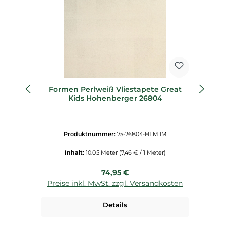
Formen Perlweiß Vliestapete Great
Kids Hohenberger 26804
Produktnummer:
75-26804-HTM.1M
Inhalt:
10.05 Meter
(7,46 € / 1 Meter)
Regulärer Preis:
74,95 €
Preise inkl. MwSt. zzgl. Versandkosten
P
Details