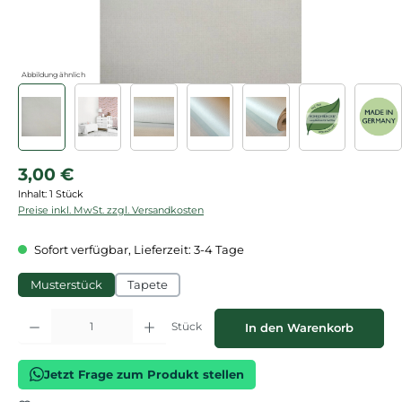
Abbildung ähnlich
Regulärer Preis:
3,00 €
Inhalt:
1 Stück
Preise inkl. MwSt. zzgl. Versandkosten
Sofort verfügbar, Lieferzeit: 3-4 Tage
Musterstück
Tapete
Produkt Anzahl: Gib den gewünschten Wert ein oder benutze die Schaltflächen
Stück
In den Warenkorb
Jetzt Frage zum Produkt stellen