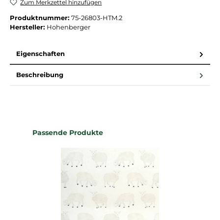
Zum Merkzettel hinzufügen
Produktnummer:
75-26803-HTM.2
Hersteller:
Hohenberger
Eigenschaften
Beschreibung
Produktgalerie überspringen
Passende Produkte