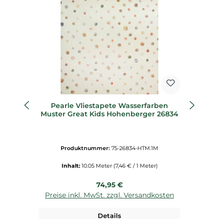
Pearle Vliestapete Wasserfarben
F
Muster Great Kids Hohenberger 26834
Produktnummer:
75-26834-HTM.1M
Inhalt:
10.05 Meter
(7,46 € / 1 Meter)
Regulärer Preis:
74,95 €
Preise inkl. MwSt. zzgl. Versandkosten
P
Details