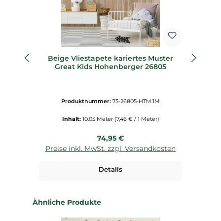
Beige Vliestapete kariertes Muster
He
Great Kids Hohenberger 26805
b
Produktnummer:
75-26805-HTM.1M
Inhalt:
10.05 Meter
(7,46 € / 1 Meter)
Regulärer Preis:
74,95 €
Preise inkl. MwSt. zzgl. Versandkosten
P
Details
Produktgalerie überspringen
Ähnliche Produkte