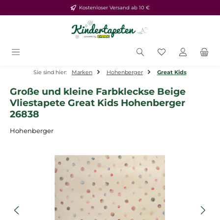
Kostenloser Versand ab 10 €
Zum Hauptinhalt springen
Du hast 0 Produ
Sie sind hier:
Marken
Hohenberger
Great Kids
Große und kleine Farbkleckse Beige
Vliestapete Great Kids Hohenberger
26838
Hohenberger
Bildergalerie überspringen