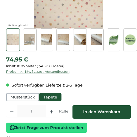
Abbildung ähnlich
Regulärer Preis:
74,95 €
Inhalt:
10.05 Meter
(7,46 € / 1 Meter)
Preise inkl. MwSt. zzgl. Versandkosten
Sofort verfügbar, Lieferzeit: 2-3 Tage
Musterstück
Tapete
Produkt Anzahl: Gib den gewünschten Wert ein oder benutze die Schaltflächen
Rolle
In den Warenkorb
Jetzt Frage zum Produkt stellen