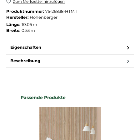
Zum Merkzettel hinzufügen
Produktnummer:
75-26838-HTM.1
Hersteller:
Hohenberger
Länge:
10.05 m
Breite:
0.53 m
Eigenschaften
Beschreibung
Produktgalerie überspringen
Passende Produkte