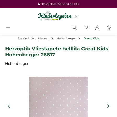
Kostenloser Versand ab 10 €
Zum Hauptinhalt springen
Du hast 0 Produ
Sie sind hier:
Marken
Hohenberger
Great Kids
Herzoptik Vliestapete helllila Great Kids
Hohenberger 26817
Hohenberger
Bildergalerie überspringen