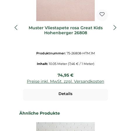
Muster Vliestapete rosa Great Kids
Hohenberger 26808
b
Produktnummer:
75-26808-HTM.1M
Inhalt:
10.05 Meter
(7,46 € / 1 Meter)
Regulärer Preis:
74,95 €
Preise inkl. MwSt. zzgl. Versandkosten
P
Details
Produktgalerie überspringen
Ähnliche Produkte