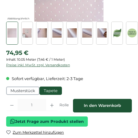
Abbildung ähnlich
Regulärer Preis:
74,95 €
Inhalt:
10.05 Meter
(7,46 € / 1 Meter)
Preise inkl. MwSt. zzgl. Versandkosten
Sofort verfügbar, Lieferzeit: 2-3 Tage
Musterstück
Tapete
Produkt Anzahl: Gib den gewünschten Wert ein oder benutze die Schaltflächen
Rolle
In den Warenkorb
Jetzt Frage zum Produkt stellen
Zum Merkzettel hinzufügen