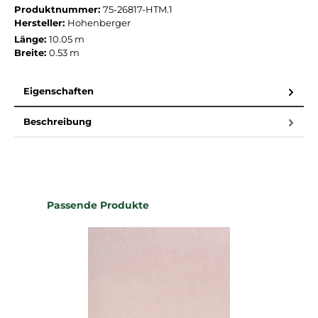
Produktnummer:
75-26817-HTM.1
Hersteller:
Hohenberger
Länge:
10.05 m
Breite:
0.53 m
Eigenschaften
Beschreibung
Produktgalerie überspringen
Passende Produkte