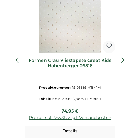
Formen Grau Vliestapete Great Kids
He
Hohenberger 26816
Produktnummer:
75-26816-HTM.1M
Inhalt:
10.05 Meter
(7,46 € / 1 Meter)
Regulärer Preis:
74,95 €
Preise inkl. MwSt. zzgl. Versandkosten
P
Details