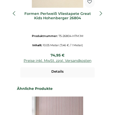
Formen Perlweiß Vliestapete Great
B
Kids Hohenberger 26804
He
Produktnummer:
75-26804-HTM.1M
Inhalt:
10.05 Meter
(7,46 € / 1 Meter)
Regulärer Preis:
74,95 €
Preise inkl. MwSt. zzgl. Versandkosten
P
Details
Produktgalerie überspringen
Ähnliche Produkte