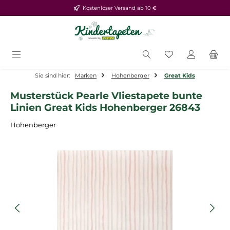
Kostenloser Versand ab 10 €
Zum Hauptinhalt springen
Du hast 0 Produ
Sie sind hier:
Marken
Hohenberger
Great Kids
Musterstück Pearle Vliestapete bunte
Linien Great Kids Hohenberger 26843
Hohenberger
Bildergalerie überspringen