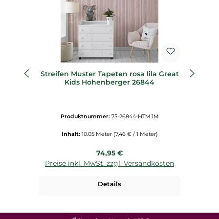
Streifen Muster Tapeten rosa lila Great
St
Kids Hohenberger 26844
Produktnummer:
75-26844-HTM.1M
Inhalt:
10.05 Meter
(7,46 € / 1 Meter)
Regulärer Preis:
74,95 €
Preise inkl. MwSt. zzgl. Versandkosten
P
Details