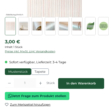
Abbildung ähnlich
Regulärer Preis:
3,00 €
Inhalt:
1 Stück
Preise inkl. MwSt. zzgl. Versandkosten
Sofort verfügbar, Lieferzeit: 3-4 Tage
Musterstück
Tapete
Produkt Anzahl: Gib den gewünschten Wert ein oder benutze die Schaltflächen
Stück
In den Warenkorb
Jetzt Frage zum Produkt stellen
Zum Merkzettel hinzufügen