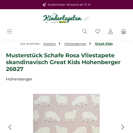
Kostenloser Versand ab 10 €
Zum Hauptinhalt springen
Du hast 0 Produ
Sie sind hier:
Marken
Hohenberger
Great Kids
Musterstück Schafe Rosa Vliestapete
skandinavisch Great Kids Hohenberger
26827
Hohenberger
Bildergalerie überspringen