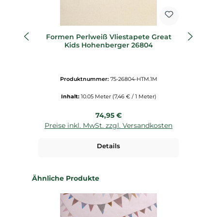
Formen Perlweiß Vliestapete Great
B
Kids Hohenberger 26804
He
Produktnummer:
75-26804-HTM.1M
Inhalt:
10.05 Meter
(7,46 € / 1 Meter)
Regulärer Preis:
74,95 €
Preise inkl. MwSt. zzgl. Versandkosten
P
Details
Produktgalerie überspringen
Ähnliche Produkte