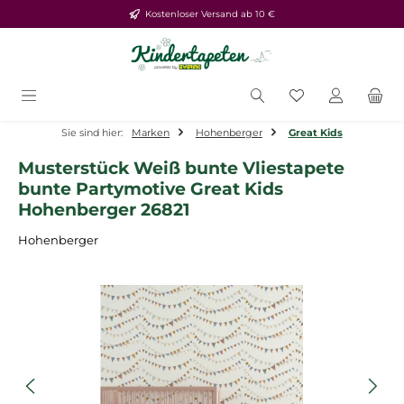
Kostenloser Versand ab 10 €
Zum Hauptinhalt springen
Du hast 0 Produ
Sie sind hier:
Marken
Hohenberger
Great Kids
Musterstück Weiß bunte Vliestapete
bunte Partymotive Great Kids
Hohenberger 26821
Hohenberger
Bildergalerie überspringen