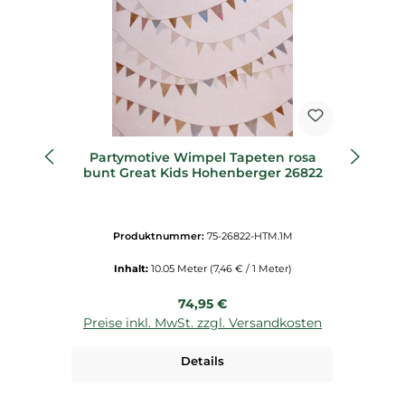
Partymotive Wimpel Tapeten rosa
Ki
bunt Great Kids Hohenberger 26822
Produktnummer:
75-26822-HTM.1M
Inhalt:
10.05 Meter
(7,46 € / 1 Meter)
Regulärer Preis:
74,95 €
Preise inkl. MwSt. zzgl. Versandkosten
P
Details