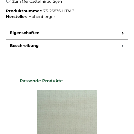
Zum Merkzettel hinzufügen
Produktnummer:
75-26836-HTM.2
Hersteller:
Hohenberger
Eigenschaften
Beschreibung
Produktgalerie überspringen
Passende Produkte