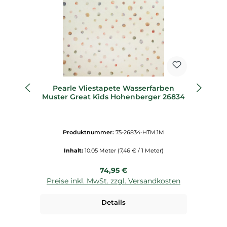
Pearle Vliestapete Wasserfarben
F
Muster Great Kids Hohenberger 26834
Produktnummer:
75-26834-HTM.1M
Inhalt:
10.05 Meter
(7,46 € / 1 Meter)
Regulärer Preis:
74,95 €
Preise inkl. MwSt. zzgl. Versandkosten
P
Details