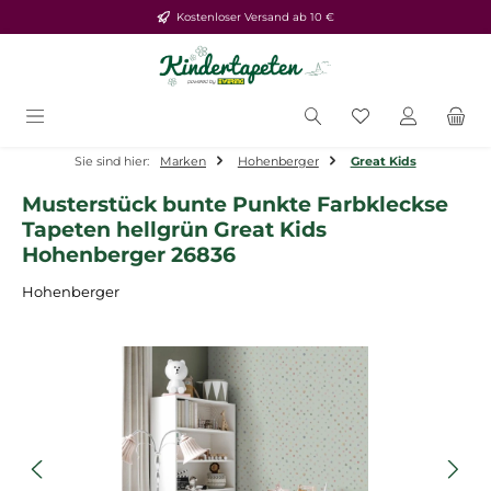
Kostenloser Versand ab 10 €
Zum Hauptinhalt springen
Du hast 0 Produ
Sie sind hier:
Marken
Hohenberger
Great Kids
Musterstück bunte Punkte Farbkleckse
Tapeten hellgrün Great Kids
Hohenberger 26836
Hohenberger
Bildergalerie überspringen