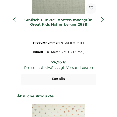
Grafisch Punkte Tapeten moosgrün
He
Great Kids Hohenberger 26811
Produktnummer:
75-26811-HTM.1M
Inhalt:
10.05 Meter
(7,46 € / 1 Meter)
Regulärer Preis:
74,95 €
Preise inkl. MwSt. zzgl. Versandkosten
P
Details
Produktgalerie überspringen
Ähnliche Produkte