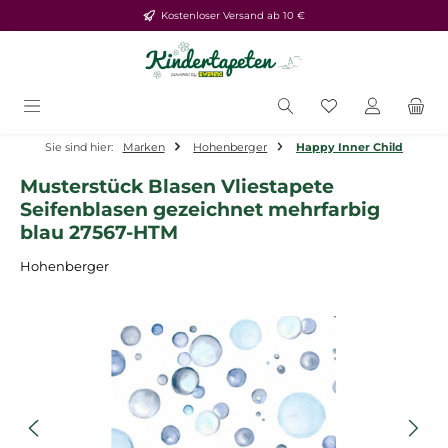
Kostenloser Versand ab 10 €
Zum Hauptinhalt springen
Du hast 0 Produ
Sie sind hier:
Marken
Hohenberger
Happy Inner Child
Musterstück Blasen Vliestapete
Seifenblasen gezeichnet mehrfarbig
blau 27567-HTM
Hohenberger
Bildergalerie überspringen