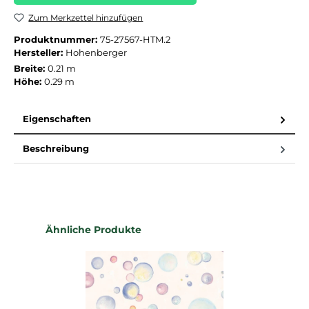
Zum Merkzettel hinzufügen
Produktnummer:
75-27567-HTM.2
Hersteller:
Hohenberger
Breite:
0.21 m
Höhe:
0.29 m
Eigenschaften
Beschreibung
Produktgalerie überspringen
Ähnliche Produkte