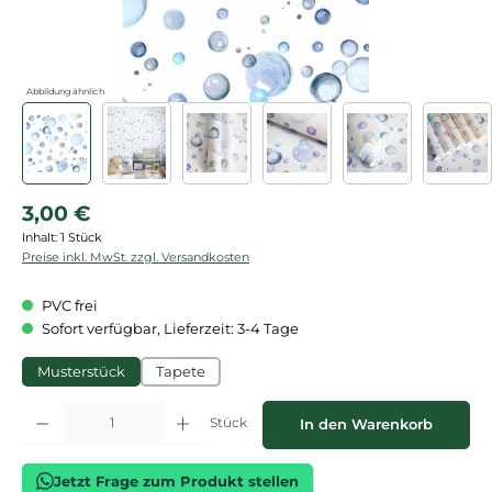
Abbildung ähnlich
Regulärer Preis:
3,00 €
Inhalt:
1 Stück
Preise inkl. MwSt. zzgl. Versandkosten
PVC frei
Sofort verfügbar, Lieferzeit: 3-4 Tage
Musterstück
Tapete
Produkt Anzahl: Gib den gewünschten Wert ein oder benutze die Schaltflächen
Stück
In den Warenkorb
Jetzt Frage zum Produkt stellen