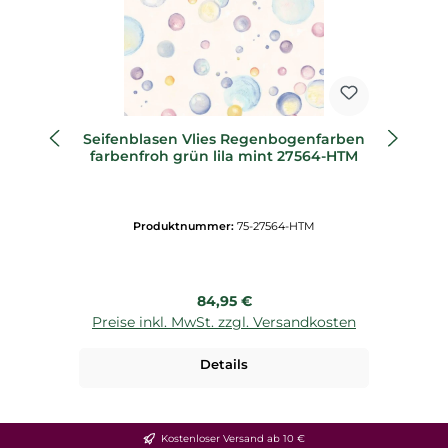
Seifenblasen Vlies Regenbogenfarben
farbenfroh grün lila mint 27564-HTM
Produktnummer:
75-27564-HTM
Regulärer Preis:
84,95 €
Preise inkl. MwSt. zzgl. Versandkosten
P
Details
Kostenloser Versand ab 10 €