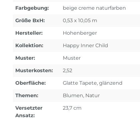
Farbgebung:
beige creme naturfarben
Größe BxH:
0,53 x 10,05 m
Hersteller:
Hohenberger
Kollektion:
Happy Inner Child
Muster:
Muster
Musterkosten:
2,52
Oberfläche:
Glatte Tapete, glänzend
Themen:
Blumen, Natur
Versetzter
23,7 cm
Ansatz: