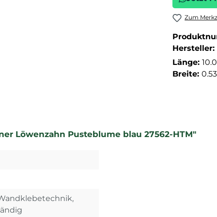
Zum Merkze
Produktn
Hersteller:
Länge:
10.
Breite:
0.5
einer Löwenzahn Pusteblume blau 27562-HTM"
, Wandklebetechnik,
tändig