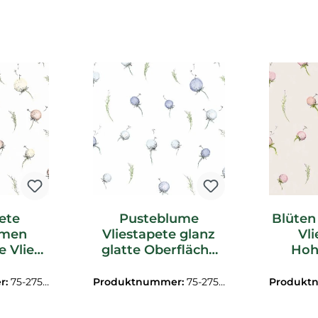
ete
Pusteblume
Blüten
umen
Vliestapete glanz
Vl
 Vlies
glatte Oberfläche
Hoh
creme
blau lila 27561-HTM
aprico
60-HTM
r:
75-2756
Produktnummer:
75-2756
Produkt
1-HTM