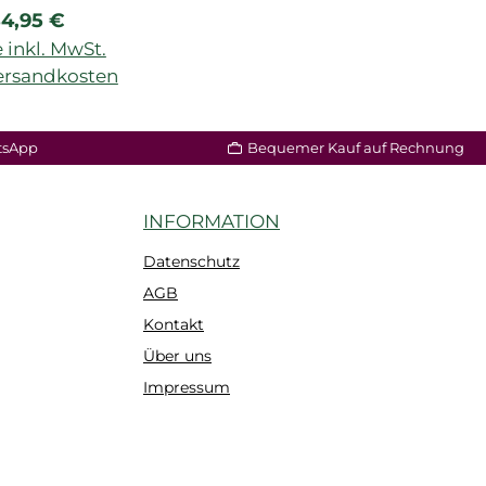
egulärer Preis:
4,95 €
 inkl. MwSt.
Versandkosten
tsApp
Bequemer Kauf auf Rechnung
INFORMATION
Datenschutz
AGB
Kontakt
Über uns
Impressum