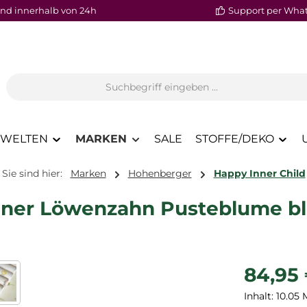
nd innerhalb von 24h
Support per Wha
WELTEN
MARKEN
SALE
STOFFE/DEKO
Sie sind hier:
Marken
Hohenberger
Happy Inner Child
einer Löwenzahn Pusteblume b
Regulärer P
84,95
Inhalt:
10.05 