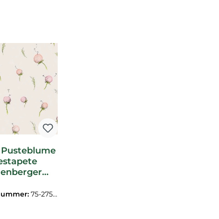
 Pusteblume
iestapete
enberger
t rosa 27563-
HTM
nummer:
75-2756
3-HTM