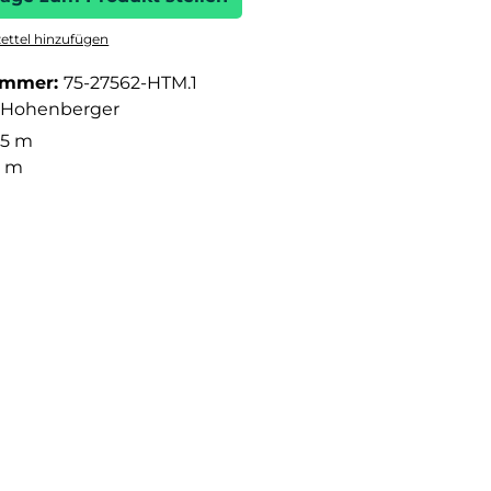
ttel hinzufügen
ummer:
75-27562-HTM.1
Hohenberger
05 m
3 m