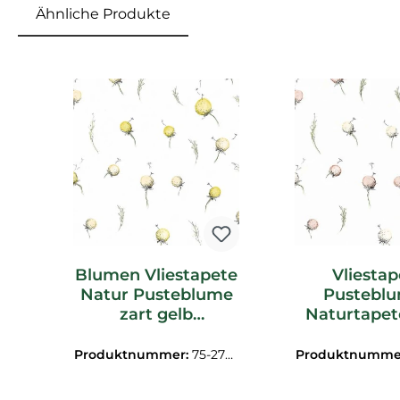
Ähnliche Produkte
Produktgalerie überspringen
Blumen Vliestapete
Vliestap
Natur Pusteblume
Pustebl
zart gelb
Naturtapete
Hohenberger
glänzend 
27559-HTM
beige 275
Produktnummer:
75-2755
Produktnumme
9-HTM
0-HTM