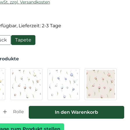
MwSt. zzgl. Versandkosten
fügbar, Lieferzeit: 2-3 Tage
ück
Tapete
Produkte
hl: Gib den gewünschten Wert ein oder benutze die Schaltfläche
Rolle
In den Warenkorb
rage zum Produkt stellen