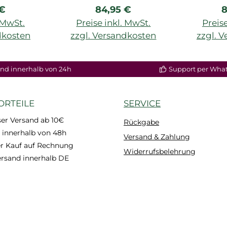
rer Preis:
Regulärer Preis:
R
 €
84,95 €
8
. MwSt.
Preise inkl. MwSt.
Preise
dkosten
zzgl. Versandkosten
zzgl. 
nd innerhalb von 24h
Support per Wha
ORTEILE
SERVICE
er Versand ab 10€
Rückgabe
 innerhalb von 48h
Versand & Zahlung
 Kauf auf Rechnung
Widerrufsbelehrung
ersand innerhalb DE