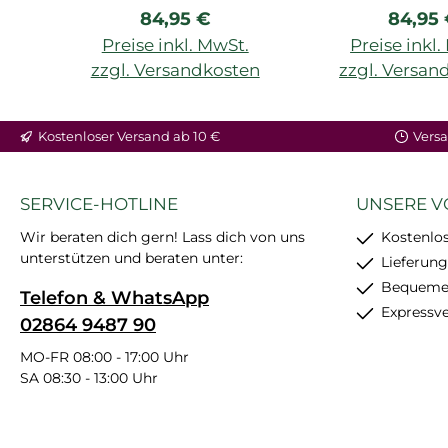
Regulärer Preis:
Regulä
84,95 €
84,95
Preise inkl. MwSt.
Preise inkl
zzgl. Versandkosten
zzgl. Versan
Kostenloser Versand ab 10 €
Versa
SERVICE-HOTLINE
UNSERE V
Wir beraten dich gern! Lass dich von uns
Kostenlos
unterstützen und beraten unter:
Lieferung
Bequemer
Telefon & WhatsApp
Expressv
02864 9487 90
MO-FR 08:00 - 17:00 Uhr
SA 08:30 - 13:00 Uhr