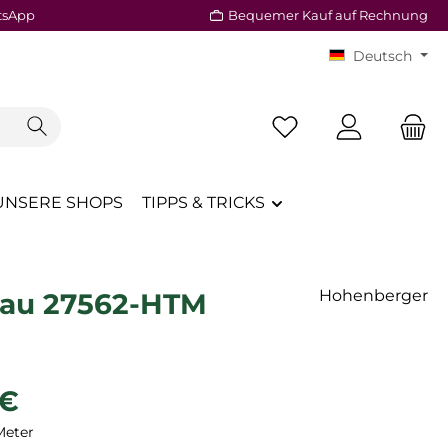
tsApp
Bequemer Kauf auf Rechnung
Deutsch
Du hast 0 Produkte a
UNSERE SHOPS
TIPPS & TRICKS
Hohenberger
lau 27562-HTM
reis:
 €
Meter