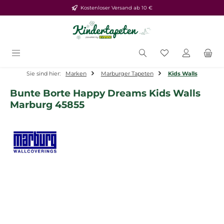
Kostenloser Versand ab 10 €
Zum Hauptinhalt springen
Du hast 0 Produ
Sie sind hier:
Marken
Marburger Tapeten
Kids Walls
Bunte Borte Happy Dreams Kids Walls
Marburg 45855
Bildergalerie überspringen