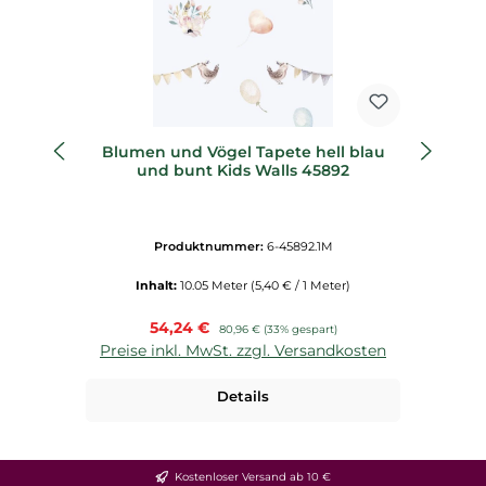
Blumen und Vögel Tapete hell blau
T
und bunt Kids Walls 45892
Produktnummer:
6-45892.1M
Inhalt:
10.05 Meter
(5,40 € / 1 Meter)
Verkaufspreis:
54,24 €
Regulärer Preis:
80,96 €
(33% gespart)
Preise inkl. MwSt. zzgl. Versandkosten
P
Details
Kostenloser Versand ab 10 €