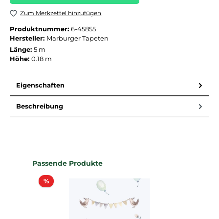
Zum Merkzettel hinzufügen
Produktnummer:
6-45855
Hersteller:
Marburger Tapeten
Länge:
5 m
Höhe:
0.18 m
Eigenschaften
Beschreibung
Produktgalerie überspringen
Passende Produkte
Rabatt
%
%