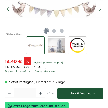
Abbildung ähnlich
Verkaufspreis:
19,40 €
%
Regulärer Preis:
28,95 €
(32.99% gespart)
Inhalt:
5 Meter
(3,88 € / 1 Meter)
Preise inkl. MwSt. zzgl. Versandkosten
Sofort verfügbar, Lieferzeit: 2-3 Tage
Produkt Anzahl: Gib den gewünschten Wert ein oder benutze die Schaltflächen
Rolle
In den Warenkorb
Jetzt Frage zum Produkt stellen