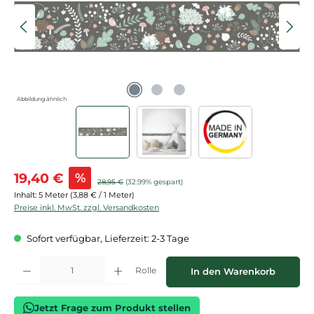
Abbildung ähnlich
Verkaufspreis:
19,40 €
%
Regulärer Preis:
28,95 €
(32.99% gespart)
Inhalt:
5 Meter
(3,88 € / 1 Meter)
Preise inkl. MwSt. zzgl. Versandkosten
Sofort verfügbar, Lieferzeit: 2-3 Tage
Produkt Anzahl: Gib den gewünschten Wert ein oder benutze die Schaltflächen
Rolle
In den Warenkorb
Jetzt Frage zum Produkt stellen