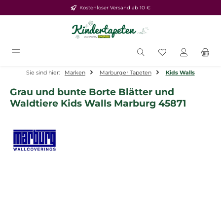
Kostenloser Versand ab 10 €
Zum Hauptinhalt springen
Du hast 0 Produ
Sie sind hier:
Marken
Marburger Tapeten
Kids Walls
Grau und bunte Borte Blätter und
Waldtiere Kids Walls Marburg 45871
Bildergalerie überspringen