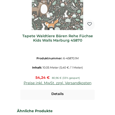
Tapete Waldtiere Bären Rehe Füchse
Kids Walls Marburg 45870
Produktnummer:
6-45870.1M
Inhalt:
10.05 Meter
(5,40 € / 1 Meter)
Verkaufspreis:
54,24 €
Regulärer Preis:
80,96 €
(33% gespart)
Preise inkl. MwSt. zzgl. Versandkosten
Details
Produktgalerie überspringen
Ähnliche Produkte