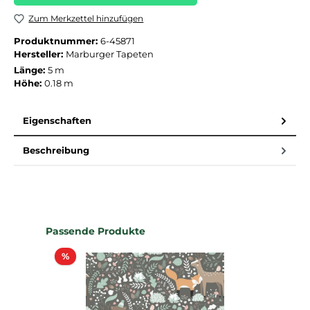
Zum Merkzettel hinzufügen
Produktnummer:
6-45871
Hersteller:
Marburger Tapeten
Länge:
5 m
Höhe:
0.18 m
Eigenschaften
Beschreibung
Produktgalerie überspringen
Passende Produkte
Rabatt
%