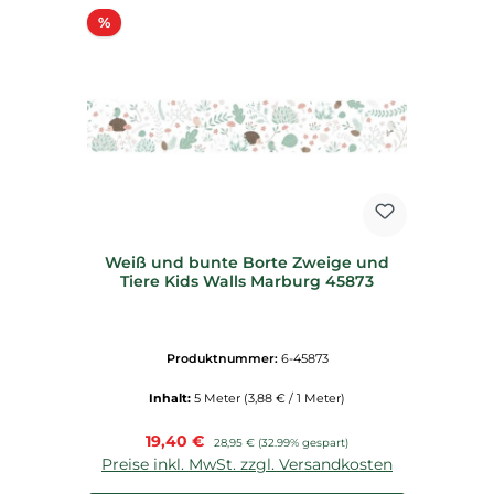
Rabatt
%
Weiß und bunte Borte Zweige und
Tiere Kids Walls Marburg 45873
Produktnummer:
6-45873
Inhalt:
5 Meter
(3,88 € / 1 Meter)
Verkaufspreis:
19,40 €
Regulärer Preis:
28,95 €
(32.99% gespart)
Preise inkl. MwSt. zzgl. Versandkosten