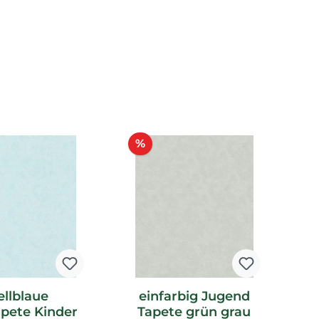
tt
Rabatt
%
ellblaue
einfarbig Jugend
apete Kinder
Tapete grün grau