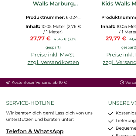
Walls Marburg
Kids Walls 
32403
3240
Produktnummer:
6-3240
Produktnumme
3.1M
7.1M
Inhalt:
10.05 Meter
(2,76 €
Inhalt:
10.05 Me
/ 1 Meter)
/ 1 Mete
Verkaufspreis:
Regulärer Preis:
Verkaufspre
Reg
27,77 €
27,77 €
41,45 €
(33%
41,
gespart)
gespart
Preise inkl. MwSt.
Preise inkl
zzgl. Versandkosten
zzgl. Versan
Kostenloser Versand ab 10 €
Versa
SERVICE-HOTLINE
UNSERE V
Wir beraten dich gern! Lass dich von uns
Kostenlos
unterstützen und beraten unter:
Lieferung
Bequemer
Telefon & WhatsApp
Expressv