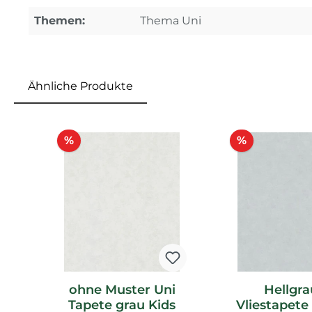
Themen:
Thema Uni
Ähnliche Produkte
Produktgalerie überspringen
Rabatt
Rabatt
%
%
ohne Muster Uni
Hellgr
Tapete grau Kids
Vliestapete