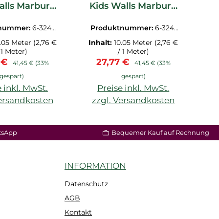
alls Marburg
Kids Walls Marburg
K
32409
32416
tnummer:
6-3240
Produktnummer:
6-3241
P
9.1M
6.1M
.05 Meter
(2,76 €
Inhalt:
10.05 Meter
(2,76 €
In
 1 Meter)
/ 1 Meter)
ufspreis:
Regulärer Preis:
Verkaufspreis:
Regulärer Preis:
7 €
27,77 €
41,45 €
(33%
41,45 €
(33%
gespart)
gespart)
 inkl. MwSt.
Preise inkl. MwSt.
Versandkosten
zzgl. Versandkosten
z
tsApp
Bequemer Kauf auf Rechnung
INFORMATION
Datenschutz
AGB
Kontakt