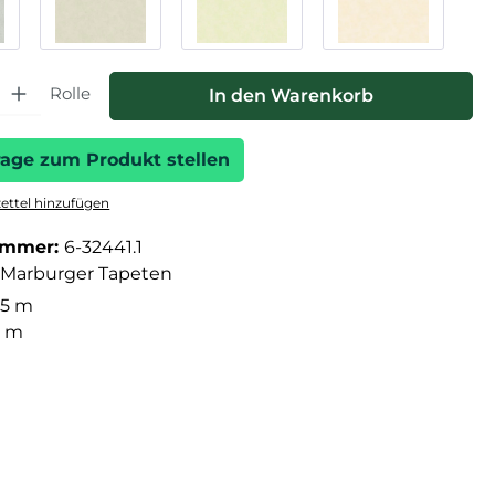
hl: Gib den gewünschten Wert ein oder benutze die Schaltfläche
Rolle
In den Warenkorb
rage zum Produkt stellen
ttel hinzufügen
ummer:
6-32441.1
Marburger Tapeten
05 m
3 m