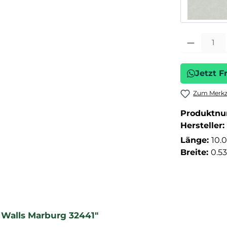
Produkt Anza
Jetzt F
Zum Merkze
Produktn
Hersteller:
Länge:
10.
Breite:
0.5
 Walls Marburg 32441"