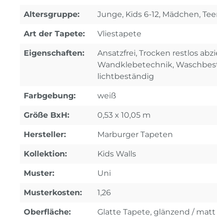
Altersgruppe:
Junge, Kids 6-12, Mädchen, Tee
Art der Tapete:
Vliestapete
Eigenschaften:
Ansatzfrei, Trocken restlos abz
Wandklebetechnik, Waschbest
lichtbeständig
Farbgebung:
weiß
Größe BxH:
0,53 x 10,05 m
Hersteller:
Marburger Tapeten
Kollektion:
Kids Walls
Muster:
Uni
Musterkosten:
1,26
Oberfläche:
Glatte Tapete, glänzend / mat