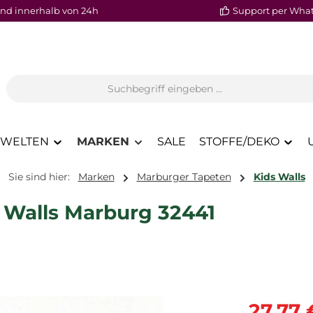
nd innerhalb von 24h
Support per Wha
WELTEN
MARKEN
SALE
STOFFE/DEKO
Sie sind hier:
Marken
Marburger Tapeten
Kids Walls
 Walls Marburg 32441
Verkaufspre
27,77 