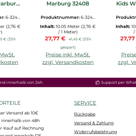
Marburg
Marburg 32408
Kids W
7
r:
6-3240
Produktnummer:
6-3240
Produk
8.1M
ter
(2,76 €
Inhalt:
10.05 Meter
(2,76 €
Inhalt:
10
r)
/ 1 Meter)
/
is:
ulärer Preis:
Verkaufspreis:
Regulärer Preis:
Verka
27,77 €
27,7
45 €
(33%
41,45 €
(33%
)
gespart)
. MwSt.
Preise inkl. MwSt.
Preise
dkosten
zzgl. Versandkosten
zzgl. 
nd innerhalb von 24h
Support per Wha
ORTEILE
SERVICE
er Versand ab 10€
Rückgabe
 innerhalb von 48h
Versand & Zahlung
 Kauf auf Rechnung
Widerrufsbelehrung
ersand innerhalb DE