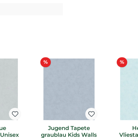
Rabatt
Raba
%
%
aue
Jugend Tapete
H
 Unisex
graublau Kids Walls
Vliest