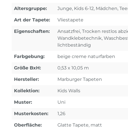
Altersgruppe:
Junge, Kids 6-12, Mädchen, Tee
Art der Tapete:
Vliestapete
Eigenschaften:
Ansatzfrei, Trocken restlos abz
Wandklebetechnik, Waschbest
lichtbeständig
Farbgebung:
beige creme naturfarben
Größe BxH:
0,53 x 10,05 m
Hersteller:
Marburger Tapeten
Kollektion:
Kids Walls
Muster:
Uni
Musterkosten:
1,26
Oberfläche:
Glatte Tapete, matt