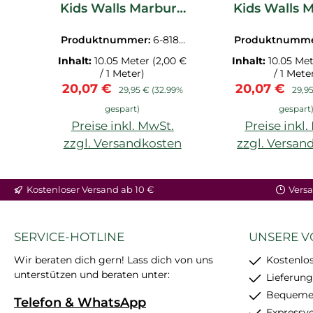
Kids Walls Marburg
Kids Walls 
81857
8186
Produktnummer:
6-8185
Produktnumme
7.1M
0.1M
Inhalt:
10.05 Meter
(2,00 €
Inhalt:
10.05 Me
/ 1 Meter)
/ 1 Mete
Verkaufspreis:
Regulärer Preis:
Verkaufsprei
Regul
20,07 €
20,07 €
29,95 €
(32.99%
29,9
gespart)
gespart
Preise inkl. MwSt.
Preise inkl
zzgl. Versandkosten
zzgl. Versan
Kostenloser Versand ab 10 €
Versa
SERVICE-HOTLINE
UNSERE V
Wir beraten dich gern! Lass dich von uns
Kostenlos
unterstützen und beraten unter:
Lieferung
Bequemer
Telefon & WhatsApp
Expressv