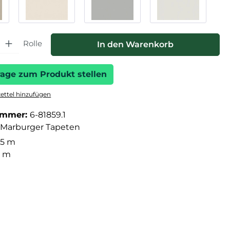
hl: Gib den gewünschten Wert ein oder benutze die Schaltfläche
Rolle
In den Warenkorb
rage zum Produkt stellen
ttel hinzufügen
ummer:
6-81859.1
Marburger Tapeten
05 m
3 m