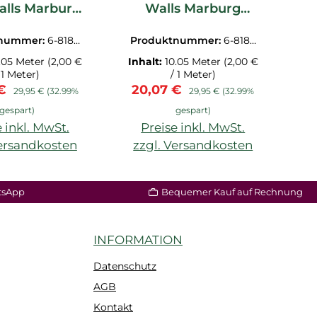
alls Marburg
Walls Marburg
81862
81863 _L1
tnummer:
6-8186
Produktnummer:
6-8186
P
2.1M
3.1M
.05 Meter
(2,00 €
Inhalt:
10.05 Meter
(2,00 €
In
 1 Meter)
/ 1 Meter)
fspreis:
Regulärer Preis:
Verkaufspreis:
Regulärer Preis:
V
 €
20,07 €
2
29,95 €
(32.99%
29,95 €
(32.99%
gespart)
gespart)
 inkl. MwSt.
Preise inkl. MwSt.
Versandkosten
zzgl. Versandkosten
z
tsApp
Bequemer Kauf auf Rechnung
INFORMATION
Datenschutz
AGB
Kontakt