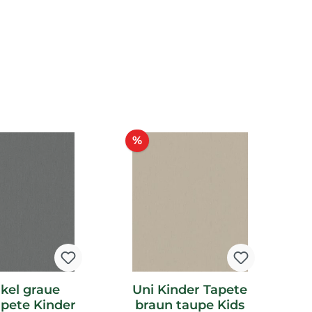
tt
Rabatt
%
kel graue
Uni Kinder Tapete
apete Kinder
braun taupe Kids