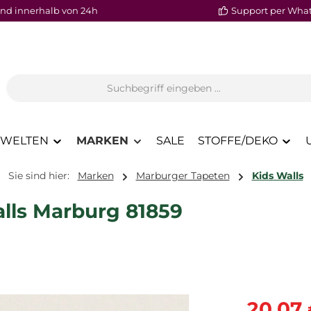
nd innerhalb von 24h
Support per Wha
WELTEN
MARKEN
SALE
STOFFE/DEKO
Sie sind hier:
Marken
Marburger Tapeten
Kids Walls
lls Marburg 81859
Verkaufspre
20,07