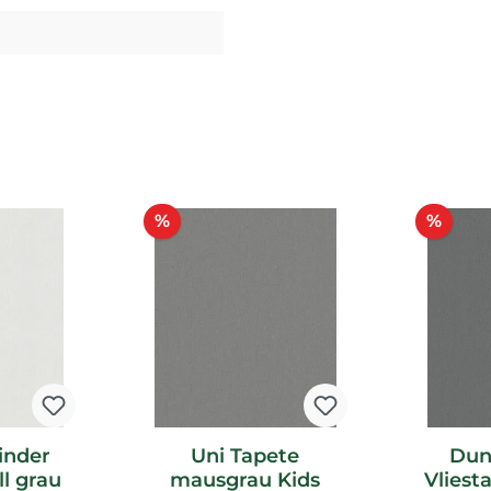
Rabatt
Raba
%
%
inder
Uni Tapete
Dun
l grau
mausgrau Kids
Vliest