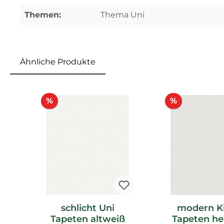
Themen:
Thema Uni
Ähnliche Produkte
Produktgalerie überspringen
Rabatt
Rabatt
%
%
schlicht Uni
modern K
Tapeten altweiß
Tapeten hel