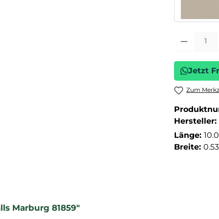
Produkt Anza
Jetzt F
Zum Merkze
Produktn
Hersteller:
Länge:
10.
Breite:
0.5
lls Marburg 81859"