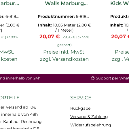
Marburg
Walls Marburg
Kids W
0
81861
r:
6-8186
Produktnummer:
6-81861.
Produk
1M
ter
(2,00 €
Inhalt:
10.05 Meter
(2,00 €
Inhalt:
10
r)
/ 1 Meter)
/
s:
ärer Preis:
Verkaufspreis:
Regulärer Preis:
Verkau
20,07 €
20,07
5 €
(32.99%
29,95 €
(32.99%
)
gespart)
. MwSt.
Preise inkl. MwSt.
Preise
dkosten
zzgl. Versandkosten
zzgl. 
nd innerhalb von 24h
Support per Wha
ORTEILE
SERVICE
er Versand ab 10€
Rückgabe
 innerhalb von 48h
Versand & Zahlung
 Kauf auf Rechnung
Widerrufsbelehrung
ersand innerhalb DE