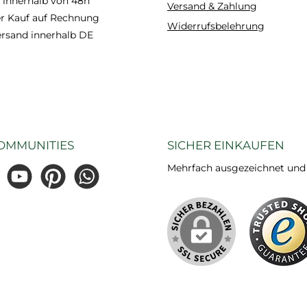
 innerhalb von 48h
Versand & Zahlung
 Kauf auf Rechnung
Widerrufsbelehrung
ersand innerhalb DE
OMMUNITIES
SICHER EINKAUFEN
Mehrfach ausgezeichnet und ze
gram
YouTube
Pinterest
WhatsApp