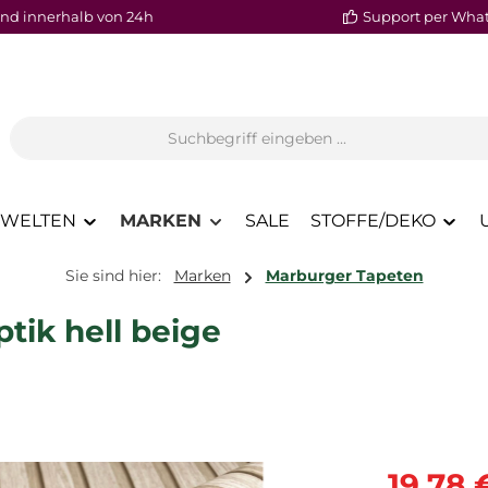
nd innerhalb von 24h
Support per Wha
WELTEN
MARKEN
SALE
STOFFE/DEKO
Sie sind hier:
Marken
Marburger Tapeten
tik hell beige
Verkaufspre
19,78 