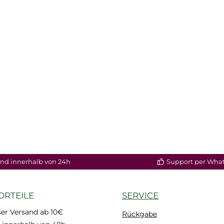
nd innerhalb von 24h
Support per Wha
ORTEILE
SERVICE
er Versand ab 10€
Rückgabe