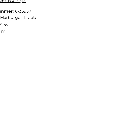
ttel hinzufügen
ummer:
6-33957
Marburger Tapeten
05 m
3 m