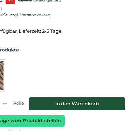
49,44 €
(59.99% gespart)
 m
MwSt. zzgl. Versandkosten
fügbar, Lieferzeit: 2-3 Tage
Produkte
hl: Gib den gewünschten Wert ein oder benutze die Schaltfläche
Rolle
In den Warenkorb
rage zum Produkt stellen