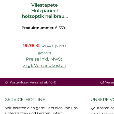
Vliestapete
Holzpaneel
holzoptik hellbraun
_L
Produktnummer:
6-3396
0
Verkaufspreis:
Regulärer Preis:
19,78 €
49,44 €
(59.99%
gespart)
Preise inkl. MwSt.
zzgl. Versandkosten
In den Warenkorb
Kostenloser Versand ab 10 €
Versa
SERVICE-HOTLINE
UNSERE V
Wir beraten dich gern! Lass dich von uns
Kostenlos
unterstützen und beraten unter: