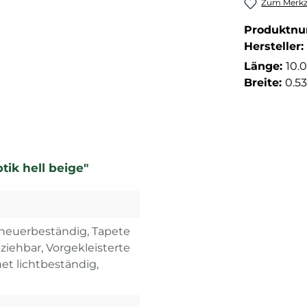
Zum Merkze
Produktn
Hersteller:
Länge:
10.
Breite:
0.5
tik hell beige"
 Scheuerbeständig, Tapete
bziehbar, Vorgekleisterte
t lichtbeständig,