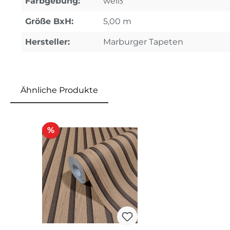
Farbgebung:
weiß
Größe BxH:
5,00 m
Hersteller:
Marburger Tapeten
Ähnliche Produkte
Produktgalerie überspringen
Rabatt
%