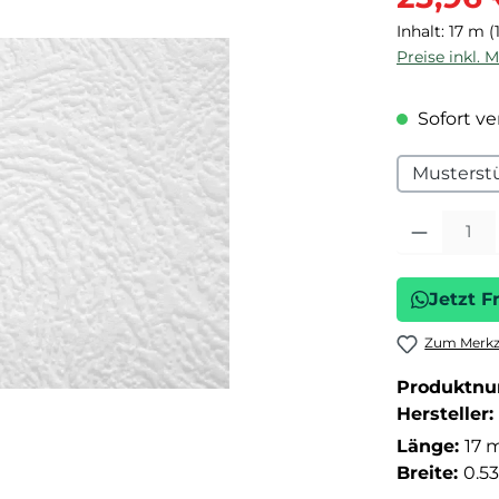
Inhalt:
17 m
(
Preise inkl. 
Sofort ver
Musterst
Produkt Anza
Jetzt F
Zum Merkze
Produktn
Hersteller:
Länge:
17 
Breite:
0.5