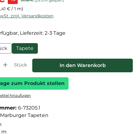
31,95 €
(25.01% gespart)
1,41 € / 1 m)
MwSt. zzgl. Versandkosten
fügbar, Lieferzeit: 2-3 Tage
ück
Tapete
hl: Gib den gewünschten Wert ein oder benutze die Schaltfläche
Stück
In den Warenkorb
rage zum Produkt stellen
ttel hinzufügen
ummer:
6-73205.1
Marburger Tapeten
m
3 m