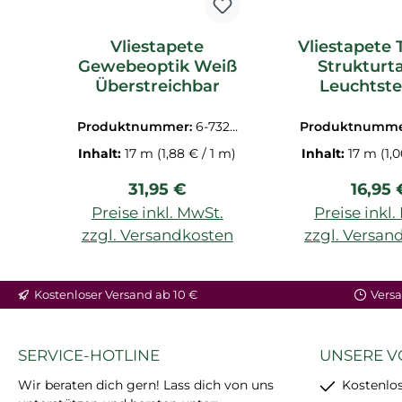
Vliestapete
Vliestapete 
Gewebeoptik Weiß
Strukturt
Überstreichbar
Leuchtst
Weiß Phosp
_L
Produktnummer:
6-7320
Produktnumme
6.1M
7.1M
Inhalt:
17 m
(1,88 € / 1 m)
Inhalt:
17 m
(1,
Regulärer Preis:
Regulä
31,95 €
16,95 
Preise inkl. MwSt.
Preise inkl
zzgl. Versandkosten
zzgl. Versan
Kostenloser Versand ab 10 €
Versa
SERVICE-HOTLINE
UNSERE V
Wir beraten dich gern! Lass dich von uns
Kostenlos