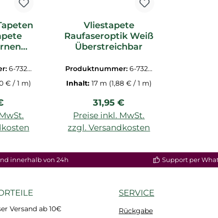
Tapeten
Vliestapete
apete
Raufaseroptik Weiß
ernen
Überstreichbar
horfrei
r:
6-7320
Produktnummer:
6-7320
2.1M
00 € / 1 m)
Inhalt:
17 m
(1,88 € / 1 m)
rer Preis:
Regulärer Preis:
€
31,95 €
. MwSt.
Preise inkl. MwSt.
dkosten
zzgl. Versandkosten
nd innerhalb von 24h
Support per Wha
ORTEILE
SERVICE
er Versand ab 10€
Rückgabe