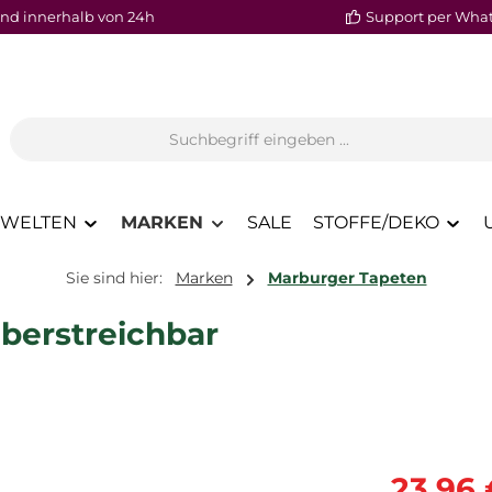
nd innerhalb von 24h
Support per Wha
WELTEN
MARKEN
SALE
STOFFE/DEKO
Sie sind hier:
Marken
Marburger Tapeten
Überstreichbar
Verkaufspre
23,96