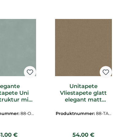
legante
Unitapete
stapete Uni
Vliestapete glatt
truktur mint
elegant matt
ppy ONY507
erdfarbend tabak
braun TAT705
tnummer:
88-ON
Produktnummer:
88-TAT
Y507
705
egulärer Preis:
Regulärer Preis:
81,00 €
54,00 €