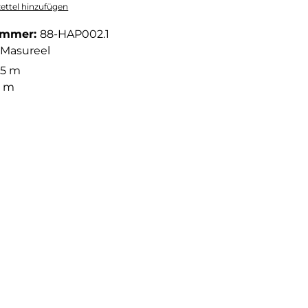
ttel hinzufügen
ummer:
88-HAP002.1
Masureel
05 m
3 m