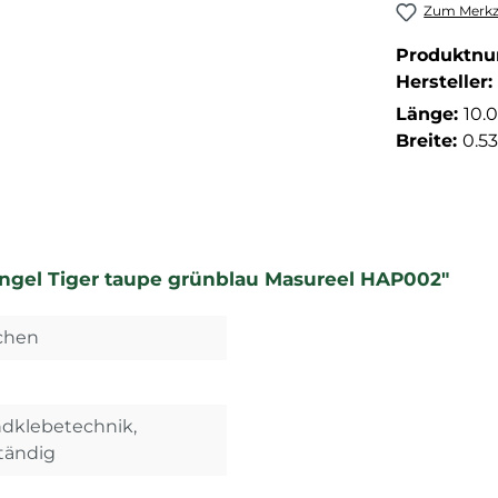
Zum Merkze
Produktn
Hersteller:
Länge:
10.
Breite:
0.5
ngel Tiger taupe grünblau Masureel HAP002"
dchen
ndklebetechnik,
tändig
n