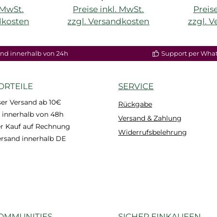
. MwSt.
Preise inkl. MwSt.
Preise
dkosten
zzgl. Versandkosten
zzgl. 
nd innerhalb von 24h
Support per Wha
ORTEILE
SERVICE
er Versand ab 10€
Rückgabe
 innerhalb von 48h
Versand & Zahlung
 Kauf auf Rechnung
Widerrufsbelehrung
ersand innerhalb DE
OMMUNITIES
SICHER EINKAUFEN