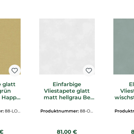
 glatt
Einfarbige
E
grün
Vliestapete glatt
Vlie
e Happy
matt hellgrau Be
wischs
1
Happy ONY502
Be Ha
r:
88-LOT
Produktnummer:
88-ON
Produk
Y502
rer Preis:
Regulärer Preis:
R
 €
81,00 €