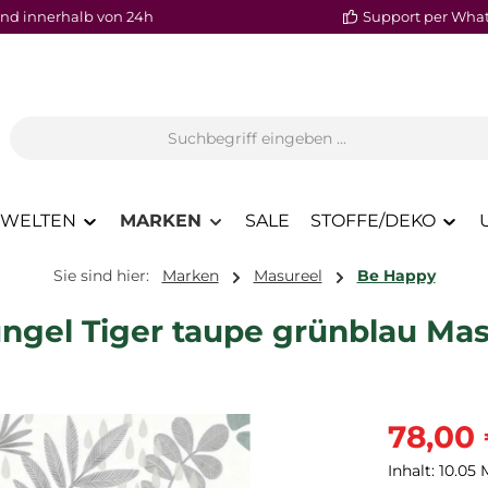
nd innerhalb von 24h
Support per Wha
WELTEN
MARKEN
SALE
STOFFE/DEKO
Sie sind hier:
Marken
Masureel
Be Happy
ungel Tiger taupe grünblau Ma
Verkaufspre
78,00
Inhalt:
10.05 