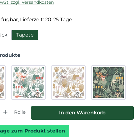
MwSt. zzgl. Versandkosten
fügbar, Lieferzeit: 20-25 Tage
ück
Tapete
Produkte
hl: Gib den gewünschten Wert ein oder benutze die Schaltfläche
Rolle
In den Warenkorb
rage zum Produkt stellen