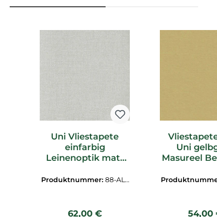
Produktgalerie überspringen
Uni Vliestapete
Vliestapete
einfarbig
Uni gelb
Leinenoptik matt
Masureel B
grau Masureel
LOT80
ALL907
Produktnummer:
88-ALL
Produktnumme
907
801
Regulärer Preis:
Regulä
62,00 €
54,00