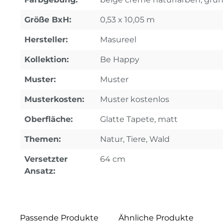
Größe BxH:
0,53 x 10,05 m
Hersteller:
Masureel
Kollektion:
Be Happy
Muster:
Muster
Musterkosten:
Muster kostenlos
Oberfläche:
Glatte Tapete, matt
Themen:
Natur, Tiere, Wald
Versetzter
64 cm
Ansatz:
Passende Produkte
Ähnliche Produkte