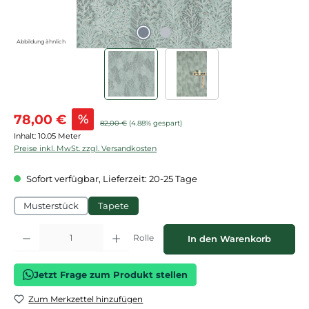
Abbildung ähnlich
Verkaufspreis:
78,00 €
%
Regulärer Preis:
82,00 €
(4.88% gespart)
Inhalt:
10.05 Meter
Preise inkl. MwSt. zzgl. Versandkosten
Sofort verfügbar, Lieferzeit: 20-25 Tage
Musterstück
Tapete
Produkt Anzahl: Gib den gewünschten Wert ein oder benutze die Schaltflächen
Rolle
In den Warenkorb
Jetzt Frage zum Produkt stellen
Zum Merkzettel hinzufügen