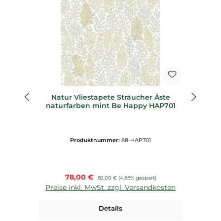
Natur Vliestapete Sträucher Äste
A
naturfarben mint Be Happy HAP701
Produktnummer:
88-HAP701
Verkaufspreis:
78,00 €
Regulärer Preis:
82,00 €
(4.88% gespart)
Preise inkl. MwSt. zzgl. Versandkosten
P
Details