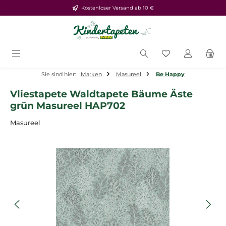
Kostenloser Versand ab 10 €
Zum Hauptinhalt springen
Du hast 0 Produ
Sie sind hier:
Marken
Masureel
Be Happy
Vliestapete Waldtapete Bäume Äste
grün Masureel HAP702
Masureel
Bildergalerie überspringen