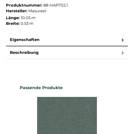
Produktnummer:
88-HAP702.1
Hersteller:
Masureel
Länge:
10.05 m
Breite:
0.53 m
Eigenschaften
Beschreibung
Produktgalerie überspringen
Passende Produkte