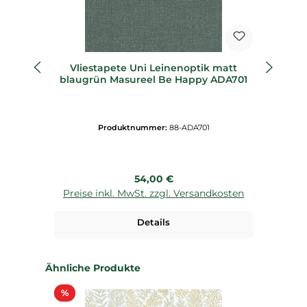
Vliestapete Uni Leinenoptik matt
Vl
blaugrün Masureel Be Happy ADA701
Produktnummer:
88-ADA701
Regulärer Preis:
54,00 €
Preise inkl. MwSt. zzgl. Versandkosten
P
Details
Produktgalerie überspringen
Ähnliche Produkte
Rabatt
%
%