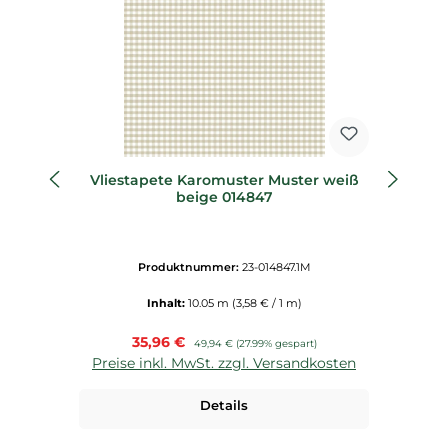
Vliestapete Karomuster Muster weiß
V
beige 014847
Produktnummer:
23-014847.1M
Inhalt:
10.05 m
(3,58 € / 1 m)
Verkaufspreis:
35,96 €
Regulärer Preis:
49,94 €
(27.99% gespart)
Preise inkl. MwSt. zzgl. Versandkosten
P
Details