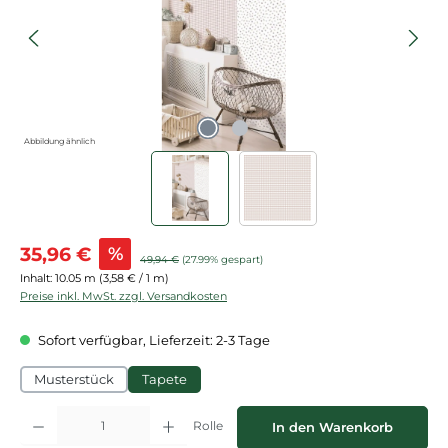
Abbildung ähnlich
Verkaufspreis:
35,96 €
%
Regulärer Preis:
49,94 €
(27.99% gespart)
Inhalt:
10.05 m
(3,58 € / 1 m)
Preise inkl. MwSt. zzgl. Versandkosten
Sofort verfügbar, Lieferzeit: 2-3 Tage
Musterstück
Tapete
Produkt Anzahl: Gib den gewünschten Wert ein oder benutze die Schaltflächen
Rolle
In den Warenkorb