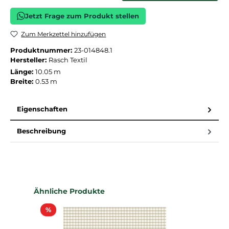
Jetzt Frage zum Produkt stellen
Zum Merkzettel hinzufügen
Produktnummer:
23-014848.1
Hersteller:
Rasch Textil
Länge:
10.05 m
Breite:
0.53 m
Eigenschaften
Beschreibung
Produktgalerie überspringen
Ähnliche Produkte
Rabatt
%
%