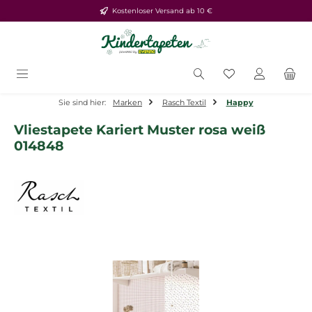
Kostenloser Versand ab 10 €
Zum Hauptinhalt springen
Du hast 0 Produ
Sie sind hier:
Marken
Rasch Textil
Happy
Vliestapete Kariert Muster rosa weiß
014848
Bildergalerie überspringen