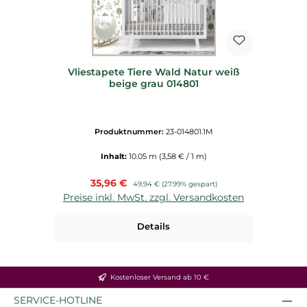
Vliestapete Tiere Wald Natur weiß
beige grau 014801
Produktnummer:
23-014801.1M
Inhalt:
10.05 m
(3,58 € / 1 m)
Verkaufspreis:
35,96 €
Regulärer Preis:
49,94 €
(27.99% gespart)
Preise inkl. MwSt. zzgl. Versandkosten
Details
Kostenloser Versand ab 10 €
SERVICE-HOTLINE