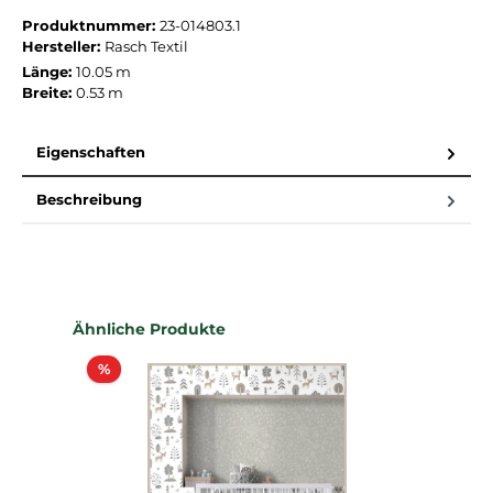
Produktnummer:
23-014803.1
Hersteller:
Rasch Textil
Länge:
10.05 m
Breite:
0.53 m
Eigenschaften
Beschreibung
Produktgalerie überspringen
Ähnliche Produkte
Rabatt
%