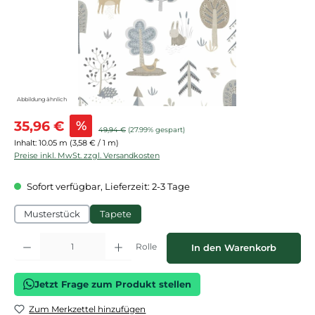
Abbildung ähnlich
Verkaufspreis:
35,96 €
%
Regulärer Preis:
49,94 €
(27.99% gespart)
Inhalt:
10.05 m
(3,58 € / 1 m)
Preise inkl. MwSt. zzgl. Versandkosten
Sofort verfügbar, Lieferzeit: 2-3 Tage
Musterstück
Tapete
Produkt Anzahl: Gib den gewünschten Wert ein oder benutze die Schaltflächen
Rolle
In den Warenkorb
Jetzt Frage zum Produkt stellen
Zum Merkzettel hinzufügen