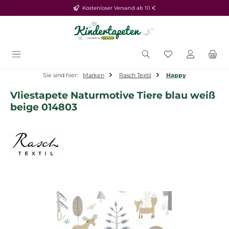
Kostenloser Versand ab 10 €
Zum Hauptinhalt springen
Du hast 0 Produ
Sie sind hier:
Marken
Rasch Textil
Happy
Vliestapete Naturmotive Tiere blau weiß
beige 014803
Bildergalerie überspringen