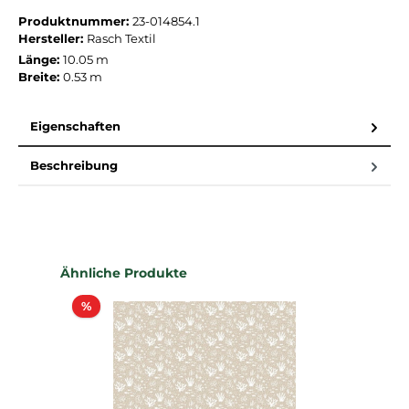
Produktnummer:
23-014854.1
Hersteller:
Rasch Textil
Länge:
10.05 m
Breite:
0.53 m
Eigenschaften
Beschreibung
Produktgalerie überspringen
Ähnliche Produkte
Rabatt
%
%