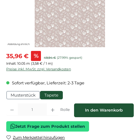
Abbildung ähnlich
Verkaufspreis:
35,96 €
%
Regulärer Preis:
49,94 €
(27.99% gespart)
Inhalt:
10.05 m
(3,58 € / 1 m)
Preise inkl. MwSt. zzgl. Versandkosten
Sofort verfügbar, Lieferzeit: 2-3 Tage
Musterstück
Tapete
Produkt Anzahl: Gib den gewünschten Wert ein oder benutze die Schaltflächen
Rolle
In den Warenkorb
Jetzt Frage zum Produkt stellen
Zum Merkzettel hinzufügen