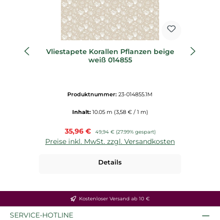
Vliestapete Korallen Pflanzen beige
Vl
weiß 014855
Produktnummer:
23-014855.1M
Inhalt:
10.05 m
(3,58 € / 1 m)
Verkaufspreis:
35,96 €
Regulärer Preis:
49,94 €
(27.99% gespart)
Preise inkl. MwSt. zzgl. Versandkosten
P
Details
Kostenloser Versand ab 10 €
SERVICE-HOTLINE