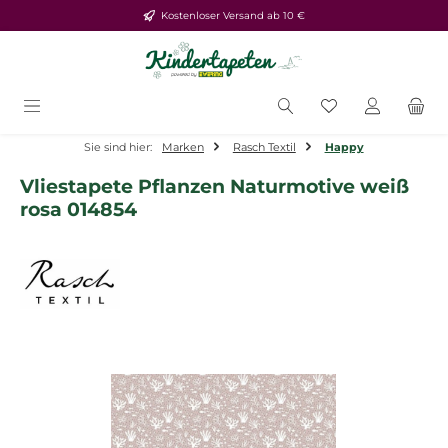
Kostenloser Versand ab 10 €
Zum Hauptinhalt springen
Du hast 0 Produ
Sie sind hier:
Marken
Rasch Textil
Happy
Vliestapete Pflanzen Naturmotive weiß
rosa 014854
Bildergalerie überspringen