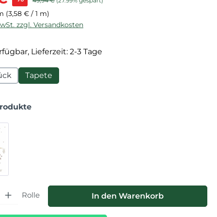
49,94 €
(27.99% gespart)
 m
(3,58 € / 1 m)
MwSt. zzgl. Versandkosten
fügbar, Lieferzeit: 2-3 Tage
ück
Tapete
Produkte
hl: Gib den gewünschten Wert ein oder benutze die Schaltfläche
Rolle
In den Warenkorb