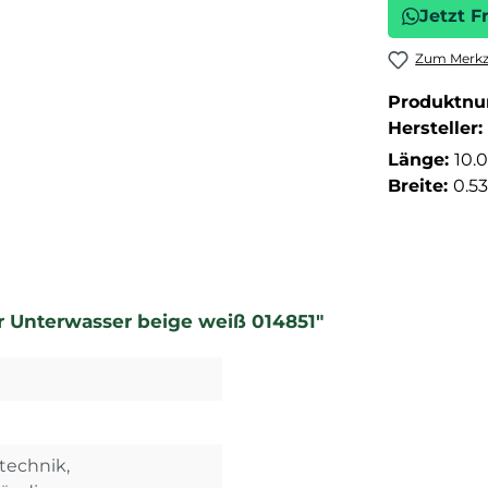
Jetzt F
Zum Merkze
Produktn
Hersteller:
Länge:
10.
Breite:
0.5
r Unterwasser beige weiß 014851"
technik,