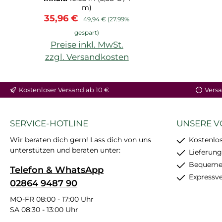
m)
Verkaufspreis:
Regulärer Preis:
35,96 €
49,94 €
(27.99%
gespart)
Preise inkl. MwSt.
zzgl. Versandkosten
Kostenloser Versand ab 10 €
Versa
SERVICE-HOTLINE
UNSERE V
Wir beraten dich gern! Lass dich von uns
Kostenlos
unterstützen und beraten unter:
Lieferung
Bequemer
Telefon & WhatsApp
Expressv
02864 9487 90
MO-FR 08:00 - 17:00 Uhr
SA 08:30 - 13:00 Uhr