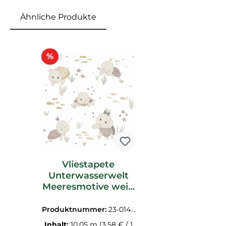
Ähnliche Produkte
Produktgalerie überspringen
Rabatt
%
Vliestapete
Unterwasserwelt
Meeresmotive weiß
beige 014850
Produktnummer:
23-0148
50.1M
Inhalt:
10.05 m
(3,58 € / 1