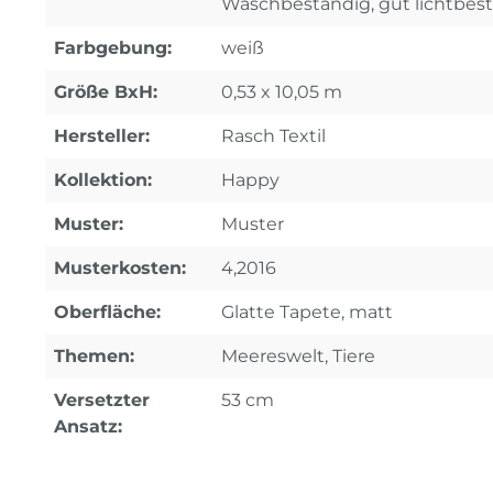
Waschbeständig, gut lichtbes
Farbgebung:
weiß
Größe BxH:
0,53 x 10,05 m
Hersteller:
Rasch Textil
Kollektion:
Happy
Muster:
Muster
Musterkosten:
4,2016
Oberfläche:
Glatte Tapete, matt
Themen:
Meereswelt, Tiere
Versetzter
53 cm
Ansatz: