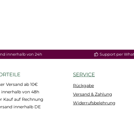
nd innerhalb von 24h
Support per Wha
ORTEILE
SERVICE
er Versand ab 10€
Rückgabe
 innerhalb von 48h
Versand & Zahlung
 Kauf auf Rechnung
Widerrufsbelehrung
ersand innerhalb DE