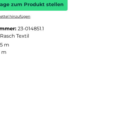
rage zum Produkt stellen
ttel hinzufügen
ummer:
23-014851.1
Rasch Textil
05 m
3 m