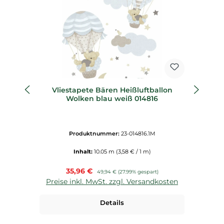
Vliestapete Bären Heißluftballon
Wolken blau weiß 014816
Produktnummer:
23-014816.1M
Inhalt:
10.05 m
(3,58 € / 1 m)
Verkaufspreis:
35,96 €
Regulärer Preis:
49,94 €
(27.99% gespart)
Preise inkl. MwSt. zzgl. Versandkosten
P
Details