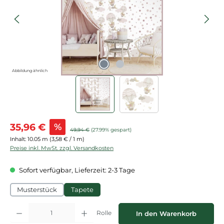
Abbildung ähnlich
Verkaufspreis:
35,96 €
%
Regulärer Preis:
49,94 €
(27.99% gespart)
Inhalt:
10.05 m
(3,58 € / 1 m)
Preise inkl. MwSt. zzgl. Versandkosten
Sofort verfügbar, Lieferzeit: 2-3 Tage
Musterstück
Tapete
Produkt Anzahl: Gib den gewünschten Wert ein oder benutze die Schaltflächen
Rolle
In den Warenkorb