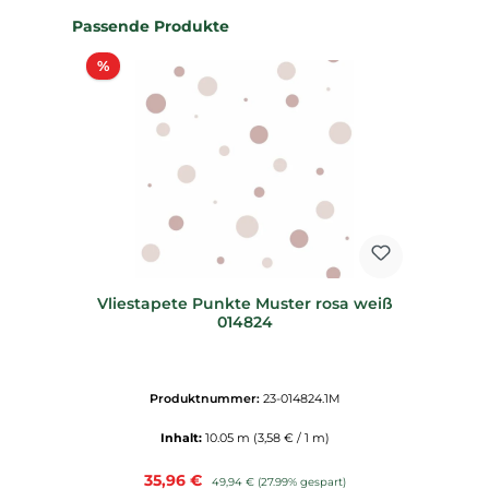
Produktgalerie überspringen
Passende Produkte
Rabatt
%
Vliestapete Punkte Muster rosa weiß
014824
Produktnummer:
23-014824.1M
Inhalt:
10.05 m
(3,58 € / 1 m)
Verkaufspreis:
35,96 €
Regulärer Preis:
49,94 €
(27.99% gespart)