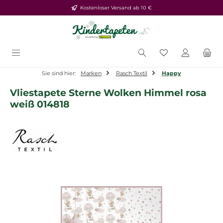
Kostenloser Versand ab 10 €
Zum Hauptinhalt springen
Du hast 0 Produ
Sie sind hier:
Marken
Rasch Textil
Happy
Vliestapete Sterne Wolken Himmel rosa
weiß 014818
Bildergalerie überspringen