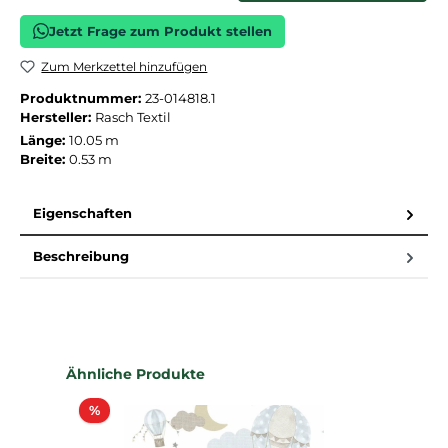
Jetzt Frage zum Produkt stellen
Zum Merkzettel hinzufügen
Produktnummer:
23-014818.1
Hersteller:
Rasch Textil
Länge:
10.05 m
Breite:
0.53 m
Eigenschaften
Beschreibung
Produktgalerie überspringen
Ähnliche Produkte
Rabatt
%
%