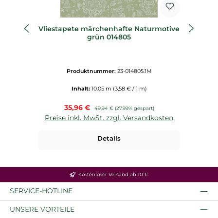
Vliestapete märchenhafte Naturmotive
grün 014805
Produktnummer:
23-014805.1M
Inhalt:
10.05 m
(3,58 € / 1 m)
Verkaufspreis:
35,96 €
Regulärer Preis:
49,94 €
(27.99% gespart)
Preise inkl. MwSt. zzgl. Versandkosten
P
Details
Kostenloser Versand ab 10 €
SERVICE-HOTLINE
UNSERE VORTEILE