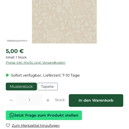
Abbildung ähnlich
Regulärer Preis:
5,00 €
Inhalt:
1 Stück
Preise inkl. MwSt. zzgl. Versandkosten
Sofort verfügbar, Lieferzeit: 7-10 Tage
Musterstück
Tapete
Produkt Anzahl: Gib den gewünschten Wert ein oder benutze die Schaltflächen
Stück
In den Warenkorb
Jetzt Frage zum Produkt stellen
Zum Merkzettel hinzufügen