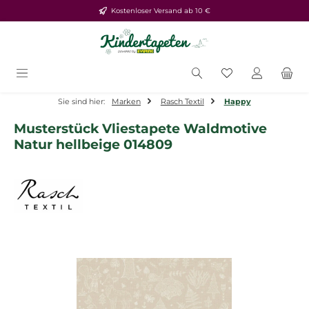
Kostenloser Versand ab 10 €
Zum Hauptinhalt springen
Du hast 0 Produ
Sie sind hier:
Marken
Rasch Textil
Happy
Musterstück Vliestapete Waldmotive
Natur hellbeige 014809
Bildergalerie überspringen