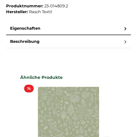
Produktnummer:
23-014809.2
Hersteller:
Rasch Textil
Eigenschaften
Beschreibung
Produktgalerie überspringen
Ähnliche Produkte
Rabatt
%
%