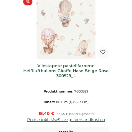
Rabatt
%
Vliestapete pastellfarbene
Heißluftballons Giraffe Hase Beige Rosa
300529_L
Produktnummer:
7-300529
Inhalt:
10.05 m
(1,83 € / 1 m)
Verkaufspreis:
18,40 €
Regulärer Preis:
33,45 €
(44.99% gespart)
Preise inkl. MwSt. zzgl. Versandkosten