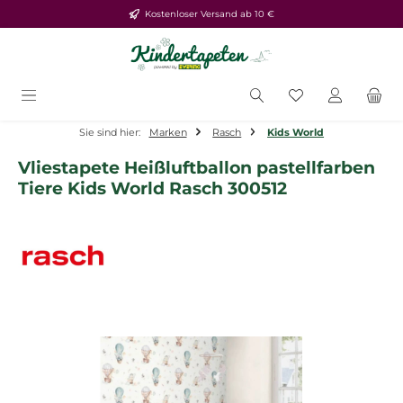
Kostenloser Versand ab 10 €
Zum Hauptinhalt springen
Du hast 0 Produ
Sie sind hier:
Marken
Rasch
Kids World
Vliestapete Heißluftballon pastellfarben
Tiere Kids World Rasch 300512
Bildergalerie überspringen