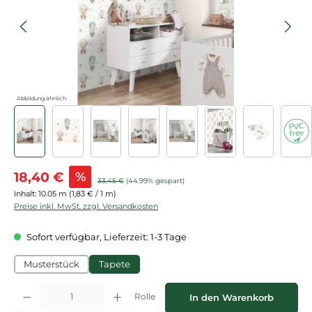
Abbildung ähnlich
Verkaufspreis:
18,40 €
%
Regulärer Preis:
33,45 €
(44.99% gespart)
Inhalt:
10.05 m
(1,83 € / 1 m)
Preise inkl. MwSt. zzgl. Versandkosten
Sofort verfügbar, Lieferzeit: 1-3 Tage
Musterstück
Tapete
Produkt Anzahl: Gib den gewünschten Wert ein oder benutze die Schaltflächen
Rolle
In den Warenkorb