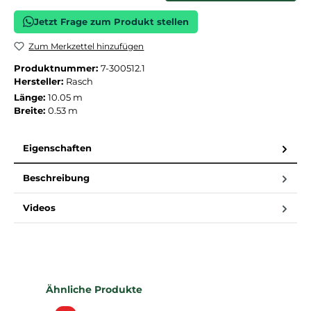
Jetzt Frage zum Produkt stellen
Zum Merkzettel hinzufügen
Produktnummer:
7-300512.1
Hersteller:
Rasch
Länge:
10.05 m
Breite:
0.53 m
Eigenschaften
Beschreibung
Videos
Produktgalerie überspringen
Ähnliche Produkte