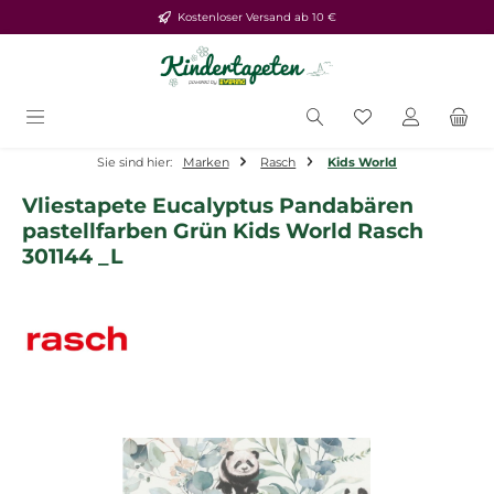
Kostenloser Versand ab 10 €
Zum Hauptinhalt springen
Du hast 0 Produ
Sie sind hier:
Marken
Rasch
Kids World
Vliestapete Eucalyptus Pandabären
pastellfarben Grün Kids World Rasch
301144 _L
Bildergalerie überspringen