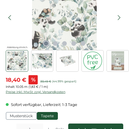
Abbildung ähnlich
Verkaufspreis:
18,40 €
%
Regulärer Preis:
33,45 €
(44.99% gespart)
Inhalt:
10.05 m
(1,83 € / 1 m)
Preise inkl. MwSt. zzgl. Versandkosten
Sofort verfügbar, Lieferzeit: 1-3 Tage
Musterstück
Tapete
Produkt Anzahl: Gib den gewünschten Wert ein oder benutze die Schaltflächen