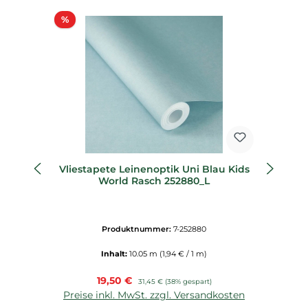
Rabatt
%
%
Vliestapete Leinenoptik Uni Blau Kids
World Rasch 252880_L
p
Produktnummer:
7-252880
Inhalt:
10.05 m
(1,94 € / 1 m)
Verkaufspreis:
19,50 €
Regulärer Preis:
31,45 €
(38% gespart)
Preise inkl. MwSt. zzgl. Versandkosten
P