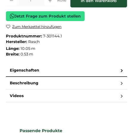
Rolle
In den Warenkorb
Jetzt Frage zum Produkt stellen
Zum Merkzettel hinzufügen
Produktnummer:
7-301144.1
Hersteller:
Rasch
Länge:
10.05 m
Breite:
0.53 m
Eigenschaften
Beschreibung
Videos
Produktgalerie überspringen
Passende Produkte