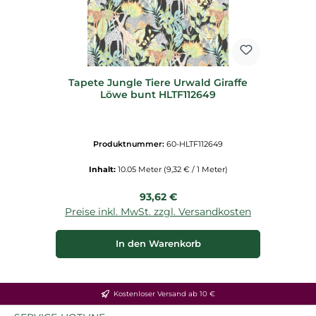
Tapete Jungle Tiere Urwald Giraffe
Löwe bunt HLTF112649
Produktnummer:
60-HLTF112649
Inhalt:
10.05 Meter
(9,32 € / 1 Meter)
Regulärer Preis:
93,62 €
Preise inkl. MwSt. zzgl. Versandkosten
In den Warenkorb
Kostenloser Versand ab 10 €