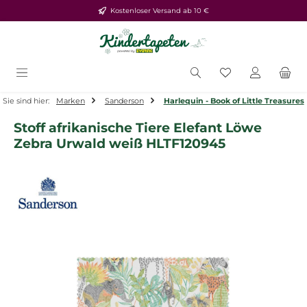
Kostenloser Versand ab 10 €
Zum Hauptinhalt springen
Du hast 0 Produ
Sie sind hier:
Marken
Sanderson
Harlequin - Book of Little Treasures
Stoff afrikanische Tiere Elefant Löwe
Zebra Urwald weiß HLTF120945
Bildergalerie überspringen