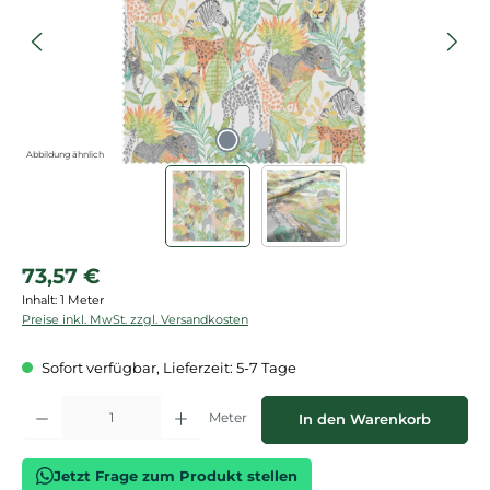
Abbildung ähnlich
Regulärer Preis:
73,57 €
Inhalt:
1 Meter
Preise inkl. MwSt. zzgl. Versandkosten
Sofort verfügbar, Lieferzeit: 5-7 Tage
Produkt Anzahl: Gib den gewünschten Wert ein oder benutze die Schaltflächen
Meter
In den Warenkorb
Jetzt Frage zum Produkt stellen