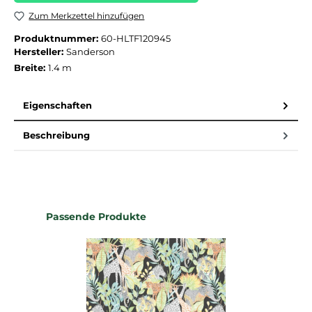
Zum Merkzettel hinzufügen
Produktnummer:
60-HLTF120945
Hersteller:
Sanderson
Breite:
1.4 m
Eigenschaften
Beschreibung
Produktgalerie überspringen
Passende Produkte