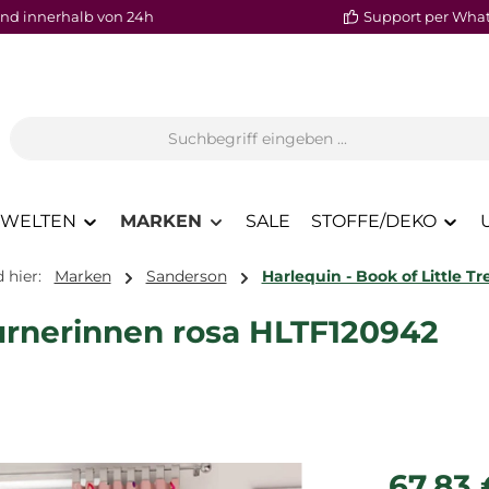
nd innerhalb von 24h
Support per Wha
WELTEN
MARKEN
SALE
STOFFE/DEKO
 hier:
Marken
Sanderson
Harlequin - Book of Little T
Turnerinnen rosa HLTF120942
Regulärer P
67,83 