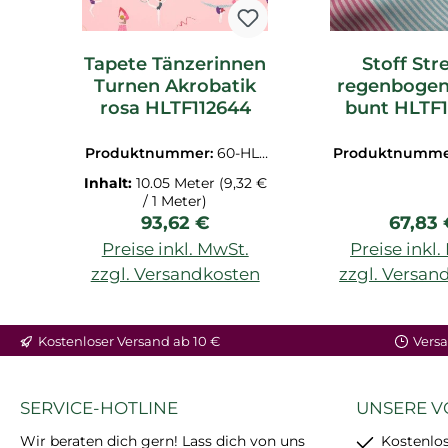
Tapete Tänzerinnen
Stoff Str
Turnen Akrobatik
regenbogen
rosa HLTF112644
bunt HLTF
Produktnummer:
60-HLT
Produktnumme
F112644
F13354
Inhalt:
10.05 Meter
(9,32 €
/ 1 Meter)
Regulärer Preis:
Regulä
93,62 €
67,83
Preise inkl. MwSt.
Preise inkl
zzgl. Versandkosten
zzgl. Versan
In den Warenkorb
In den War
Kostenloser Versand ab 10 €
Versa
SERVICE-HOTLINE
UNSERE V
Wir beraten dich gern! Lass dich von uns
Kostenlos