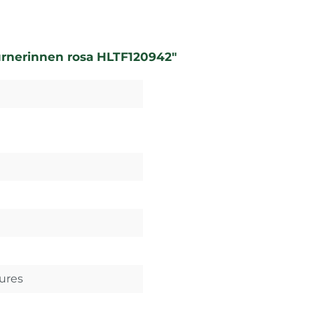
urnerinnen rosa HLTF120942"
sures