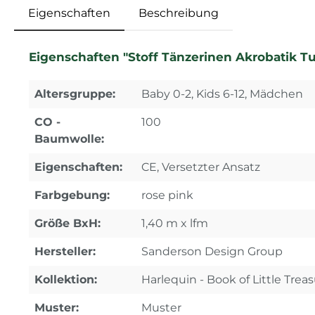
Eigenschaften
Beschreibung
Eigenschaften "Stoff Tänzerinen Akrobatik T
Altersgruppe:
Baby 0-2, Kids 6-12, Mädchen
CO -
100
Baumwolle:
Eigenschaften:
CE, Versetzter Ansatz
Farbgebung:
rose pink
Größe BxH:
1,40 m x lfm
Hersteller:
Sanderson Design Group
Kollektion:
Harlequin - Book of Little Trea
Muster:
Muster