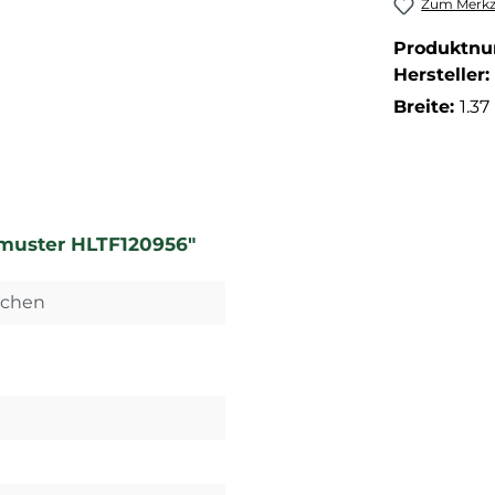
Zum Merkze
Produktn
Hersteller:
Breite:
1.37
enmuster HLTF120956"
dchen