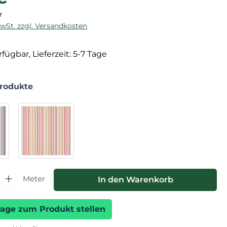
r
MwSt. zzgl. Versandkosten
fügbar, Lieferzeit: 5-7 Tage
Produkte
hl: Gib den gewünschten Wert ein oder benutze die Schaltfläche
Meter
In den Warenkorb
rage zum Produkt stellen