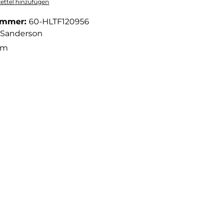
ttel hinzufügen
ummer:
60-HLTF120956
Sanderson
 m