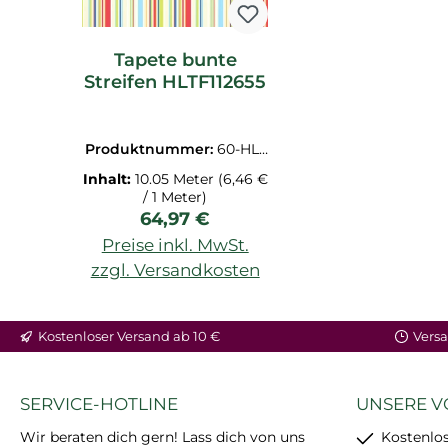
Tapete bunte
Streifen HLTF112655
Produktnummer:
60-HLT
F112655
Inhalt:
10.05 Meter
(6,46 €
/ 1 Meter)
Regulärer Preis:
64,97 €
Preise inkl. MwSt.
zzgl. Versandkosten
In den Warenkorb
Kostenloser Versand ab 10 €
Versa
SERVICE-HOTLINE
UNSERE V
Wir beraten dich gern! Lass dich von uns
Kostenlos