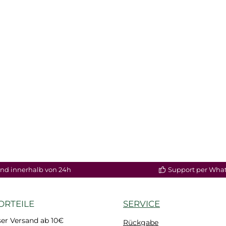
nd innerhalb von 24h
Support per Wha
ORTEILE
SERVICE
er Versand ab 10€
Rückgabe