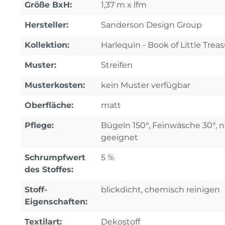
Größe BxH:
1,37 m x lfm
Hersteller:
Sanderson Design Group
Kollektion:
Harlequin - Book of Little Trea
Muster:
Streifen
Musterkosten:
kein Muster verfügbar
Oberfläche:
matt
Pflege:
Bügeln 150°, Feinwäsche 30°, n
geeignet
Schrumpfwert
5 %
des Stoffes:
Stoff-
blickdicht, chemisch reinigen
Eigenschaften:
Textilart:
Dekostoff