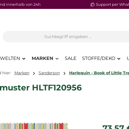
nd innerhalb von 24h
Support per Wha
WELTEN
MARKEN
SALE
STOFFE/DEKO
 hier:
Marken
Sanderson
Harlequin - Book of Little T
enmuster HLTF120956
Regulärer P
73,57 