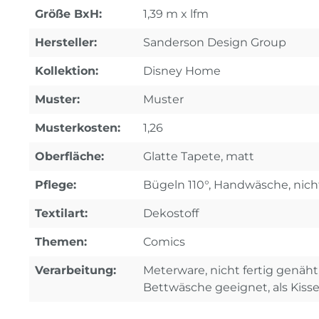
Größe BxH:
1,39 m x lfm
Hersteller:
Sanderson Design Group
Kollektion:
Disney Home
Muster:
Muster
Musterkosten:
1,26
Oberfläche:
Glatte Tapete, matt
Pflege:
Bügeln 110°, Handwäsche, nich
Textilart:
Dekostoff
Themen:
Comics
Verarbeitung:
Meterware, nicht fertig genäht
Bettwäsche geeignet, als Kiss