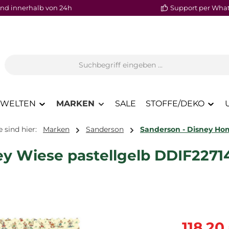
nd innerhalb von 24h
Support per Wha
WELTEN
MARKEN
SALE
STOFFE/DEKO
e sind hier:
Marken
Sanderson
Sanderson - Disney Ho
ey Wiese pastellgelb DDIF2271
Verkaufspre
118,20