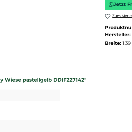
Jetzt F
Zum Merkze
Produktn
Hersteller:
Breite:
1.3
y Wiese pastellgelb DDIF227142"