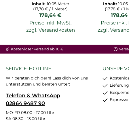
W217262.1M
W217263
Inhalt:
10.05 Meter
Inhalt:
10.05
(17,78 € / 1 Meter)
(17,78 € / 1 
Regulärer Preis:
Regulär
178,64 €
178,64
Preise inkl. MwSt.
Preise inkl
zzgl. Versandkosten
zzgl. Versan
Kostenloser Versand ab 10 €
Versa
SERVICE-HOTLINE
UNSERE V
Wir beraten dich gern! Lass dich von uns
Kostenlos
unterstützen und beraten unter:
Lieferung
Bequemer
Telefon & WhatsApp
Expressv
02864 9487 90
MO-FR 08:00 - 17:00 Uhr
SA 08:30 - 13:00 Uhr