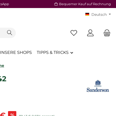
tsApp
Bequemer Kauf auf Rechnung
Deutsch
Du hast 0 Produkte a
UNSERE SHOPS
TIPPS & TRICKS
me
42
is:
 €
%
Regulärer Preis: