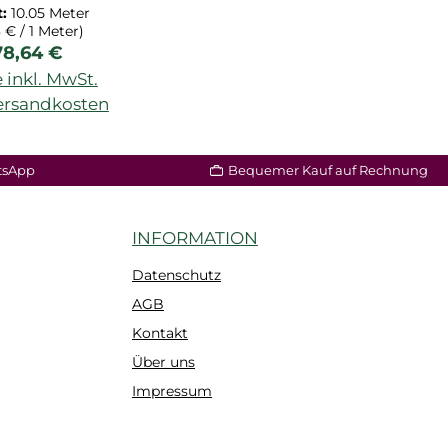
17265.1M
t:
10.05 Meter
8 € / 1 Meter)
egulärer Preis:
78,64 €
 inkl. MwSt.
Versandkosten
tsApp
Bequemer Kauf auf Rechnung
INFORMATION
Datenschutz
AGB
Kontakt
Über uns
Impressum