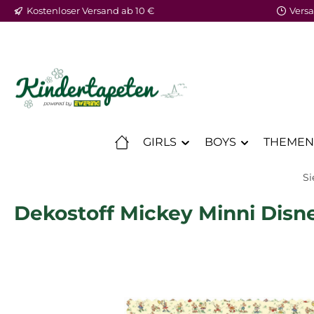
Kostenloser Versand ab 10 €
Versa
m Hauptinhalt springen
Zur Suche springen
Zur Hauptnavigation springen
GIRLS
BOYS
THEMEN
Si
Dekostoff Mickey Minni Disn
Bildergalerie überspringen