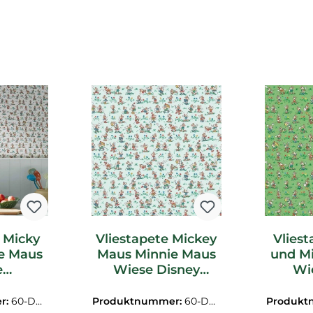
 Micky
Vliestapete Mickey
Vlies
e Maus
Maus Minnie Maus
und Mi
e
Wiese Disney
Wi
aktere
hellblau
DD
217263
DDIW217264
r:
60-DDI
Produktnummer:
60-DDI
Produkt