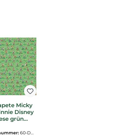
tapete Micky
nnie Disney
ese grün
IW217265
nummer:
60-DDI