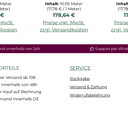
.1M
W217264.1M
W2
 Meter
Inhalt:
10.05 Meter
Inhal
Meter)
(17,78 € / 1 Meter)
(17,7
er Preis:
Regulärer Preis:
R
 €
178,64 €
1
. MwSt.
Preise inkl. MwSt.
Preise
dkosten
zzgl. Versandkosten
zzgl. 
nd innerhalb von 24h
Support per Wha
ORTEILE
SERVICE
er Versand ab 10€
Rückgabe
 innerhalb von 48h
Versand & Zahlung
 Kauf auf Rechnung
Widerrufsbelehrung
ersand innerhalb DE