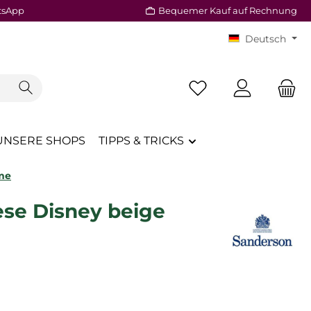
tsApp
Bequemer Kauf auf Rechnung
Deutsch
Du hast 0 Produkte a
UNSERE SHOPS
TIPPS & TRICKS
me
se Disney beige
reis: