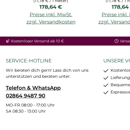
(17,78 € / 1 Meter)
(17,78 € / 1 
Regulärer Preis:
Regulär
178,64 €
178,64
Preise inkl. MwSt.
Preise inkl
zzgl. Versandkosten
zzgl. Versan
Kostenloser Versand ab 10 €
Versa
SERVICE-HOTLINE
UNSERE V
Wir beraten dich gern! Lass dich von uns
Kostenlos
unterstützen und beraten unter:
Lieferung
Bequemer
Telefon & WhatsApp
Expressv
02864 9487 90
MO-FR 08:00 - 17:00 Uhr
SA 08:30 - 13:00 Uhr