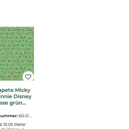
tapete Micky
nnie Disney
ese grün
IW217265
nummer:
60-DDI
17265.1M
t:
10.05 Meter