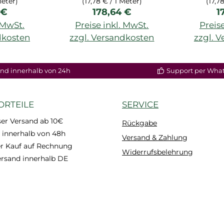
Meter)
(17,78 € / 1 Meter)
(17,7
er Preis:
Regulärer Preis:
R
 €
178,64 €
1
. MwSt.
Preise inkl. MwSt.
Preise
dkosten
zzgl. Versandkosten
zzgl. 
nd innerhalb von 24h
Support per Wha
ORTEILE
SERVICE
er Versand ab 10€
Rückgabe
 innerhalb von 48h
Versand & Zahlung
 Kauf auf Rechnung
Widerrufsbelehrung
ersand innerhalb DE