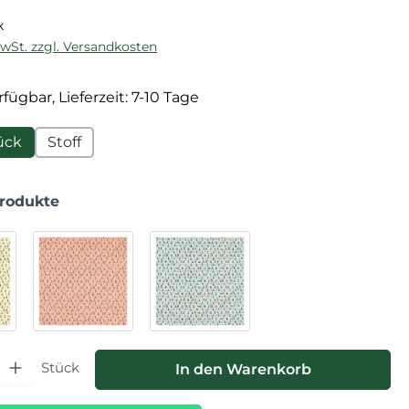
k
MwSt. zzgl. Versandkosten
fügbar, Lieferzeit: 7-10 Tage
ück
Stoff
Produkte
hl: Gib den gewünschten Wert ein oder benutze die Schaltfläche
Stück
In den Warenkorb