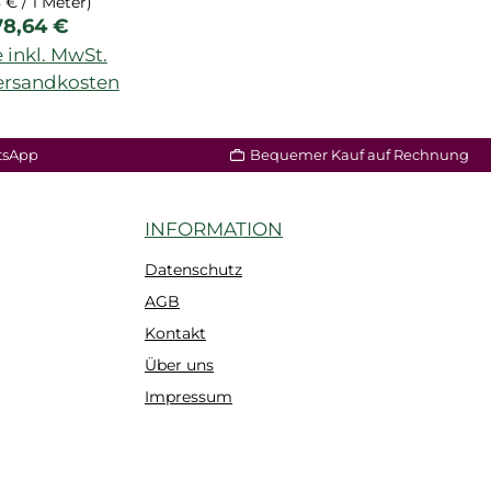
8 € / 1 Meter)
egulärer Preis:
78,64 €
 inkl. MwSt.
Versandkosten
tsApp
Bequemer Kauf auf Rechnung
INFORMATION
Datenschutz
AGB
Kontakt
Über uns
Impressum