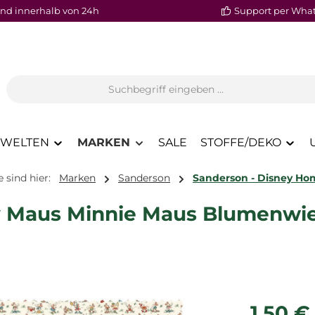
nd innerhalb von 24h
Support per Wha
WELTEN
MARKEN
SALE
STOFFE/DEKO
e sind hier:
Marken
Sanderson
Sanderson - Disney Ho
y Maus Minnie Maus Blumenwie
Regulärer P
1,50 €