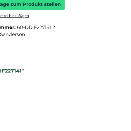
rage zum Produkt stellen
ttel hinzufügen
ummer:
60-DDIF227141.2
Sanderson
IF227141"