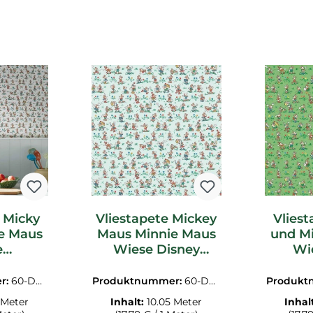
 Micky
Vliestapete Mickey
Vlies
e Maus
Maus Minnie Maus
und Mi
e
Wiese Disney
Wi
aktere
hellblau
DD
217263
DDIW217264
r:
60-DDI
Produktnummer:
60-DDI
Produkt
.1M
W217264.1M
W2
 Meter
Inhalt:
10.05 Meter
Inhal