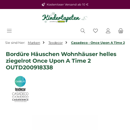
Kostenloser Versand ab 10 €
Zum Hauptinhalt springen
Du hast 0 Produ
Sie sind hier:
Marken
Texdecor
Casadeco - Once Upon A Time 2
Bordüre Häuschen Wohnhäuser helles
ziegelrot Once Upon A Time 2
OUTD200918338
Bildergalerie überspringen