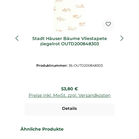
Stadt Häuser Bäume Vliestapete
V
ziegelrot OUTD200848303
Produktnummer:
36-OUTD200848303
Regulärer Preis:
53,80 €
Preise inkl. MwSt. zzgl. Versandkosten
P
Details
Produktgalerie überspringen
Ähnliche Produkte