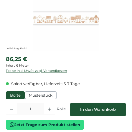
Abbildung ähnlich
Regulärer Preis:
86,25 €
Inhalt:
6 Meter
Preise inkl. MwSt. zzgl. Versandkosten
Sofort verfügbar, Lieferzeit: 5-7 Tage
Borte
Musterstück
Produkt Anzahl: Gib den gewünschten Wert ein oder benutze die Schaltflächen
Rolle
In den Warenkorb
Jetzt Frage zum Produkt stellen