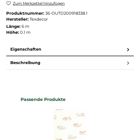
Zum Merkzettel hinzufügen
Produktnummer:
36-OUTD200918338.1
Hersteller:
Texdecor
Länge:
6 m
Höhe:
0.1 m
Eigenschaften
Beschreibung
Produktgalerie überspringen
Passende Produkte