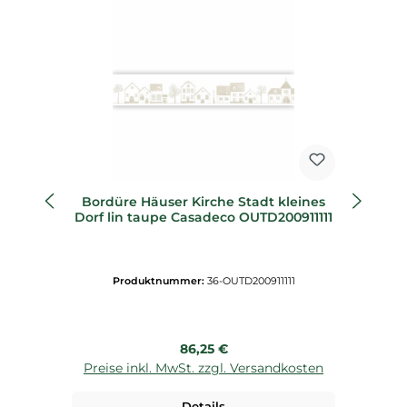
Bordüre Häuser Kirche Stadt kleines
B
Dorf lin taupe Casadeco OUTD200911111
Produktnummer:
36-OUTD200911111
Regulärer Preis:
86,25 €
Preise inkl. MwSt. zzgl. Versandkosten
P
Details