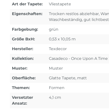
Art der Tapete:
Vliestapete
Eigenschaften:
Trocken restlos abziehbar, Wa
Waschbeständig, gut lichtbes
Farbgebung:
grün
Größe BxH:
0,53 x 10,05 m
Hersteller:
Texdecor
Kollektion:
Casadeco - Once Upon A Time 
Muster:
Muster
Oberfläche:
Glatte Tapete, matt
Themen:
Formen
Versetzter
4,1 cm
Ansatz: