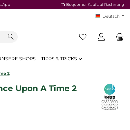
tsApp
Bequemer Kauf auf Rechnung
Deutsch
Du hast 0 Produkte a
UNSERE SHOPS
TIPPS & TRICKS
ime 2
Once Upon A Time 2
reis:
€