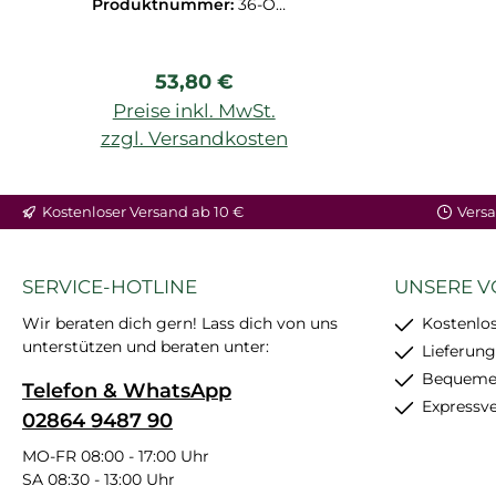
Produktnummer:
36-OUT
D200867410
Regulärer Preis:
53,80 €
Preise inkl. MwSt.
zzgl. Versandkosten
Kostenloser Versand ab 10 €
Versa
SERVICE-HOTLINE
UNSERE V
Wir beraten dich gern! Lass dich von uns
Kostenlos
unterstützen und beraten unter:
Lieferung
Bequemer
Telefon & WhatsApp
Expressv
02864 9487 90
MO-FR 08:00 - 17:00 Uhr
SA 08:30 - 13:00 Uhr