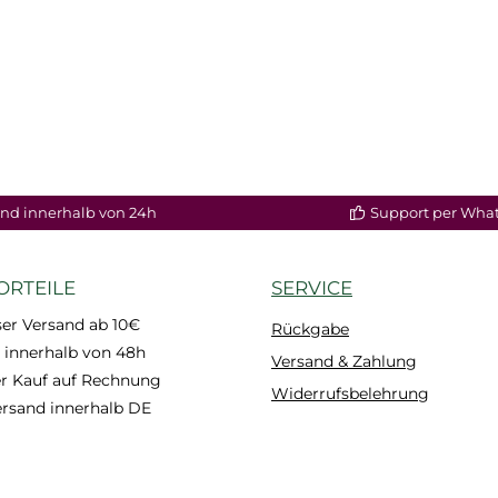
nd innerhalb von 24h
Support per Wha
ORTEILE
SERVICE
er Versand ab 10€
Rückgabe
 innerhalb von 48h
Versand & Zahlung
 Kauf auf Rechnung
Widerrufsbelehrung
ersand innerhalb DE