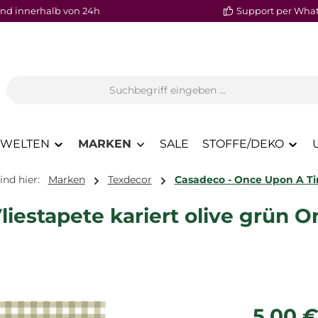
nd innerhalb von 24h
Support per Wha
WELTEN
MARKEN
SALE
STOFFE/DEKO
ind hier:
Marken
Texdecor
Casadeco - Once Upon A T
iestapete kariert olive grün 
Regulärer P
5,00 