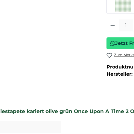
Produkt Anza
Jetzt F
Zum Merkze
Produktn
Hersteller:
iestapete kariert olive grün Once Upon A Time 2