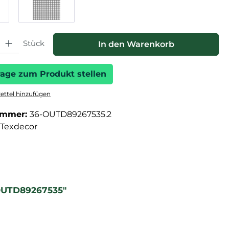
hl: Gib den gewünschten Wert ein oder benutze die Schaltfläche
Stück
In den Warenkorb
rage zum Produkt stellen
ttel hinzufügen
ummer:
36-OUTD89267535.2
Texdecor
 OUTD89267535"