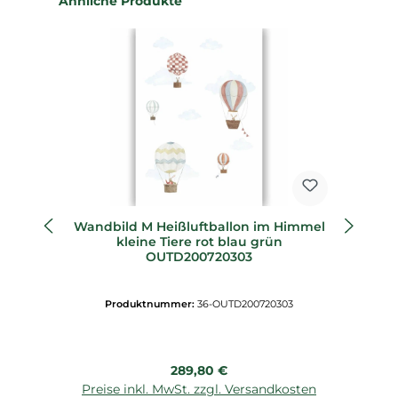
Ähnliche Produkte
Wandbild M Heißluftballon im Himmel
W
kleine Tiere rot blau grün
OUTD200720303
Produktnummer:
36-OUTD200720303
Regulärer Preis:
289,80 €
Preise inkl. MwSt. zzgl. Versandkosten
P