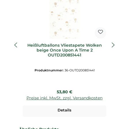
Heißluftballons Vliestapete Wolken
beige Once Upon A Time 2
OUTD200851441
Produktnummer:
36-OUTD200851441
Regulärer Preis:
53,80 €
Preise inkl. MwSt. zzgl. Versandkosten
P
Details
Produktgalerie überspringen