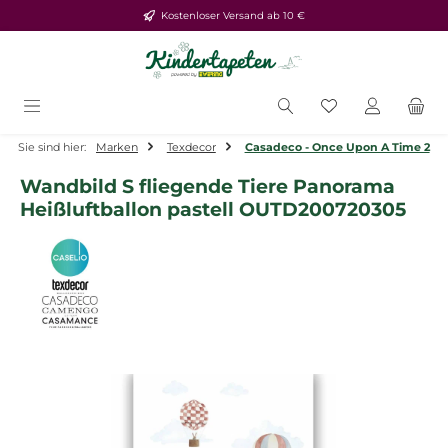
Kostenloser Versand ab 10 €
Zum Hauptinhalt springen
Du hast 0 Produ
Sie sind hier:
Marken
Texdecor
Casadeco - Once Upon A Time 2
Wandbild S fliegende Tiere Panorama
Heißluftballon pastell OUTD200720305
Bildergalerie überspringen