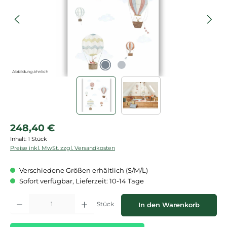
Abbildung ähnlich
Regulärer Preis:
248,40 €
Inhalt:
1 Stück
Preise inkl. MwSt. zzgl. Versandkosten
Verschiedene Größen erhältlich (S/M/L)
Sofort verfügbar, Lieferzeit: 10-14 Tage
Produkt Anzahl: Gib den gewünschten Wert ein oder benutze die Schaltflächen
Stück
In den Warenkorb