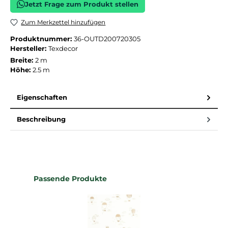
Jetzt Frage zum Produkt stellen
Zum Merkzettel hinzufügen
Produktnummer:
36-OUTD200720305
Hersteller:
Texdecor
Breite:
2 m
Höhe:
2.5 m
Eigenschaften
Beschreibung
Produktgalerie überspringen
Passende Produkte