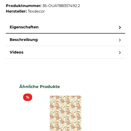
Produktnummer:
36-OUAT88357492.2
Hersteller:
Texdecor
Eigenschaften
Beschreibung
Videos
Produktgalerie überspringen
Ähnliche Produkte
Rabatt
%
%