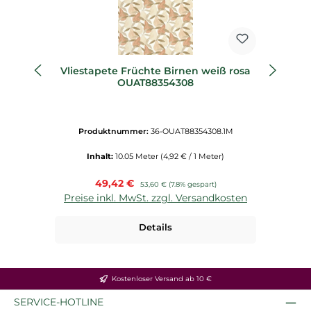
Vliestapete Früchte Birnen weiß rosa
OUAT88354308
Produktnummer:
36-OUAT88354308.1M
Inhalt:
10.05 Meter
(4,92 € / 1 Meter)
Verkaufspreis:
49,42 €
Regulärer Preis:
53,60 €
(7.8% gespart)
Preise inkl. MwSt. zzgl. Versandkosten
P
Details
Kostenloser Versand ab 10 €
SERVICE-HOTLINE