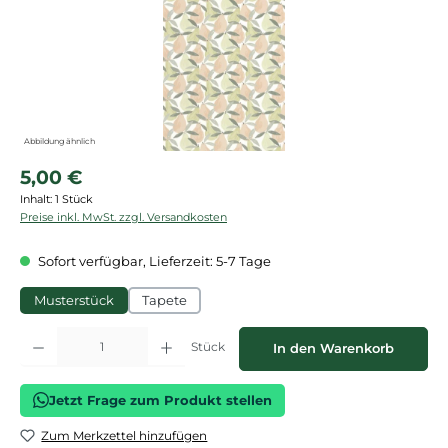
Abbildung ähnlich
Regulärer Preis:
5,00 €
Inhalt:
1 Stück
Preise inkl. MwSt. zzgl. Versandkosten
Sofort verfügbar, Lieferzeit: 5-7 Tage
Musterstück
Tapete
Produkt Anzahl: Gib den gewünschten Wert ein oder benutze die Schaltflächen
Stück
In den Warenkorb
Jetzt Frage zum Produkt stellen
Zum Merkzettel hinzufügen