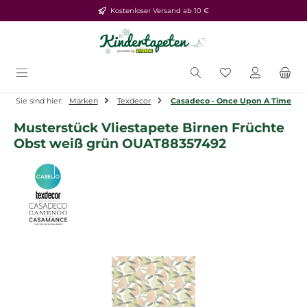
Kostenloser Versand ab 10 €
Zum Hauptinhalt springen
Du hast 0 Produ
Sie sind hier:
Marken
Texdecor
Casadeco - Once Upon A Time
Musterstück Vliestapete Birnen Früchte
Obst weiß grün OUAT88357492
Bildergalerie überspringen