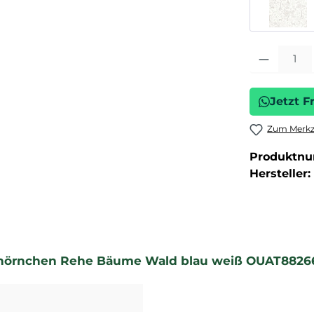
Produkt Anza
Jetzt F
Zum Merkze
Produktn
Hersteller:
chhörnchen Rehe Bäume Wald blau weiß OUAT8826