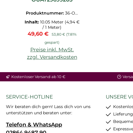
Produktnummer:
36-OU
AT29699203.1M
Inhalt:
10.05 Meter
(4,94 €
/ 1 Meter)
Verkaufspreis:
Regulärer Preis:
49,60 €
53,80 €
(7.81%
gespart)
Preise inkl. MwSt.
zzgl. Versandkosten
Kostenloser Versand ab 10 €
Versa
SERVICE-HOTLINE
UNSERE V
Wir beraten dich gern! Lass dich von uns
Kostenlos
unterstützen und beraten unter:
Lieferung
Bequemer
Telefon & WhatsApp
Expressv
02864 9487 90