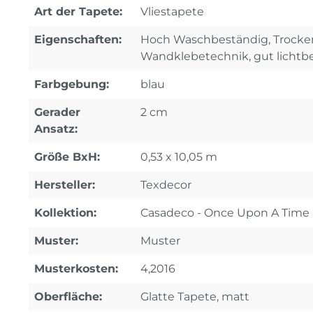
Art der Tapete:
Vliestapete
Eigenschaften:
Hoch Waschbeständig, Trocken 
Wandklebetechnik, gut lichtb
Farbgebung:
blau
Gerader
2 cm
Ansatz:
Größe BxH:
0,53 x 10,05 m
Hersteller:
Texdecor
Kollektion:
Casadeco - Once Upon A Time
Muster:
Muster
Musterkosten:
4,2016
Oberfläche:
Glatte Tapete, matt