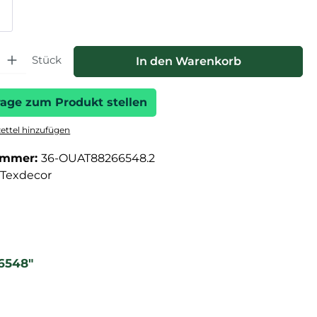
hl: Gib den gewünschten Wert ein oder benutze die Schaltfläche
Stück
In den Warenkorb
rage zum Produkt stellen
ttel hinzufügen
ummer:
36-OUAT88266548.2
Texdecor
6548"