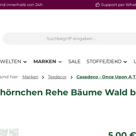
nd innerhalb von 24h
Support per Wha
WELTEN
MARKEN
SALE
STOFFE/DEKO
sind hier:
Marken
Texdecor
Casadeco - Once Upon A 
chhörnchen Rehe Bäume Wald b
Regulärer P
5,00 