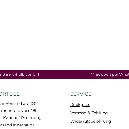
nd innerhalb von 24h
Support per Wha
ORTEILE
SERVICE
er Versand ab 10€
Rückgabe
 innerhalb von 48h
Versand & Zahlung
 Kauf auf Rechnung
Widerrufsbelehrung
ersand innerhalb DE