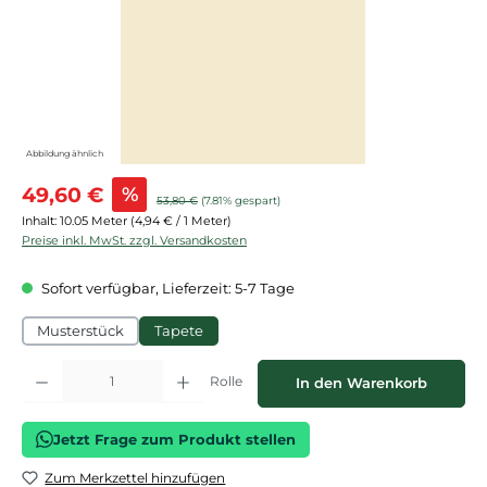
Abbildung ähnlich
Verkaufspreis:
49,60 €
%
Regulärer Preis:
53,80 €
(7.81% gespart)
Inhalt:
10.05 Meter
(4,94 € / 1 Meter)
Preise inkl. MwSt. zzgl. Versandkosten
Sofort verfügbar, Lieferzeit: 5-7 Tage
Musterstück
Tapete
Produkt Anzahl: Gib den gewünschten Wert ein oder benutze die Schaltflächen
Rolle
In den Warenkorb
Jetzt Frage zum Produkt stellen
Zum Merkzettel hinzufügen