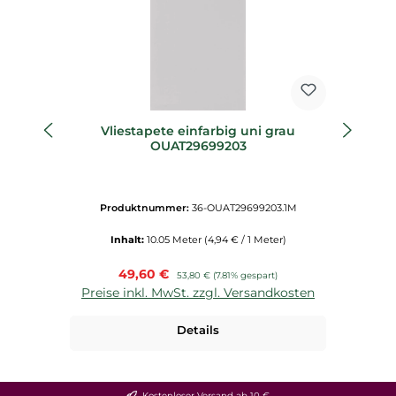
Vliestapete einfarbig uni grau
OUAT29699203
Produktnummer:
36-OUAT29699203.1M
Inhalt:
10.05 Meter
(4,94 € / 1 Meter)
Verkaufspreis:
49,60 €
Regulärer Preis:
53,80 €
(7.81% gespart)
Preise inkl. MwSt. zzgl. Versandkosten
P
Details
Kostenloser Versand ab 10 €