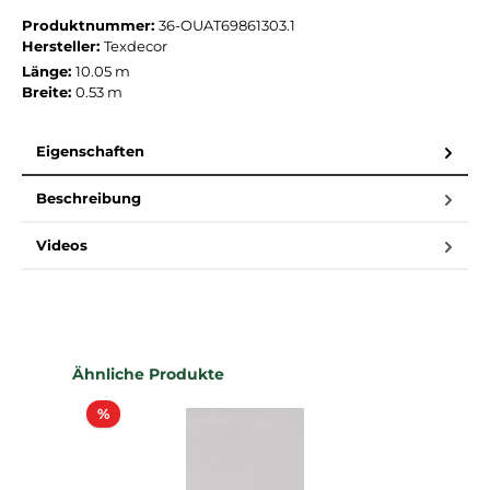
Produktnummer:
36-OUAT69861303.1
Hersteller:
Texdecor
Länge:
10.05 m
Breite:
0.53 m
Eigenschaften
Beschreibung
Videos
Produktgalerie überspringen
Ähnliche Produkte
Rabatt
%
%