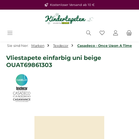
Kostenloser Versand ab 10 €
Zum Hauptinhalt springen
Du hast 0 Produ
Sie sind hier:
Marken
Texdecor
Casadeco - Once Upon A Time
Vliestapete einfarbig uni beige
OUAT69861303
Bildergalerie überspringen