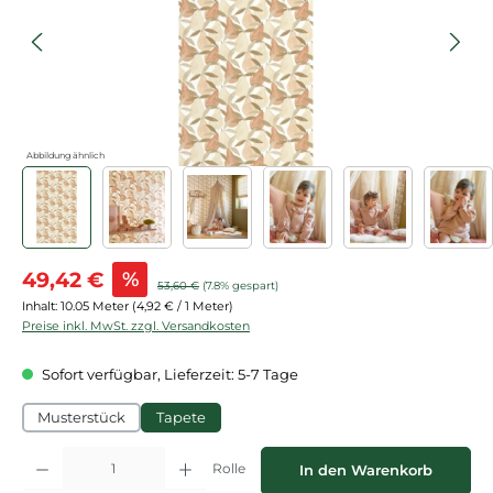
Abbildung ähnlich
Verkaufspreis:
49,42 €
%
Regulärer Preis:
53,60 €
(7.8% gespart)
Inhalt:
10.05 Meter
(4,92 € / 1 Meter)
Preise inkl. MwSt. zzgl. Versandkosten
Sofort verfügbar, Lieferzeit: 5-7 Tage
Musterstück
Tapete
Produkt Anzahl: Gib den gewünschten Wert ein oder benutze die Schaltflächen
Rolle
In den Warenkorb