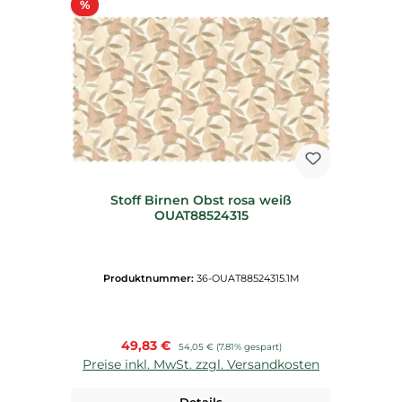
Rabatt
%
Stoff Birnen Obst rosa weiß
OUAT88524315
Produktnummer:
36-OUAT88524315.1M
Verkaufspreis:
49,83 €
Regulärer Preis:
54,05 €
(7.81% gespart)
Preise inkl. MwSt. zzgl. Versandkosten