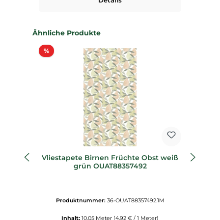
Details
Produktgalerie überspringen
Ähnliche Produkte
Rabatt
%
%
Vliestapete Birnen Früchte Obst weiß
grün OUAT88357492
Produktnummer:
36-OUAT88357492.1M
Inhalt:
10.05 Meter
(4,92 € / 1 Meter)