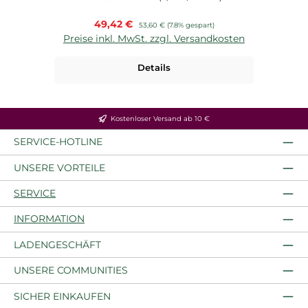
Verkaufspreis:
49,42 €
Regulärer Preis:
53,60 €
(7.8% gespart)
Preise inkl. MwSt. zzgl. Versandkosten
P
Details
Kostenloser Versand ab 10 €
SERVICE-HOTLINE
UNSERE VORTEILE
SERVICE
INFORMATION
LADENGESCHÄFT
UNSERE COMMUNITIES
SICHER EINKAUFEN