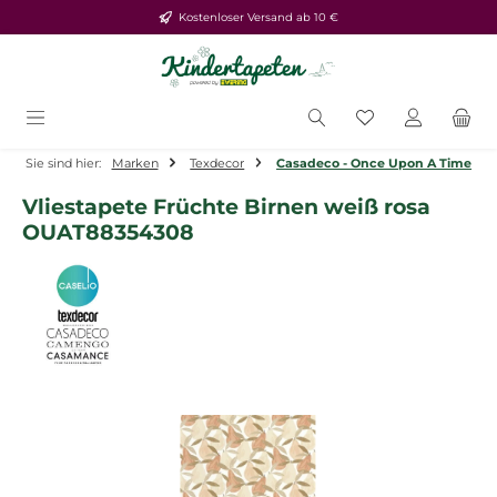
Kostenloser Versand ab 10 €
Zum Hauptinhalt springen
Du hast 0 Produ
Sie sind hier:
Marken
Texdecor
Casadeco - Once Upon A Time
Vliestapete Früchte Birnen weiß rosa
OUAT88354308
Bildergalerie überspringen