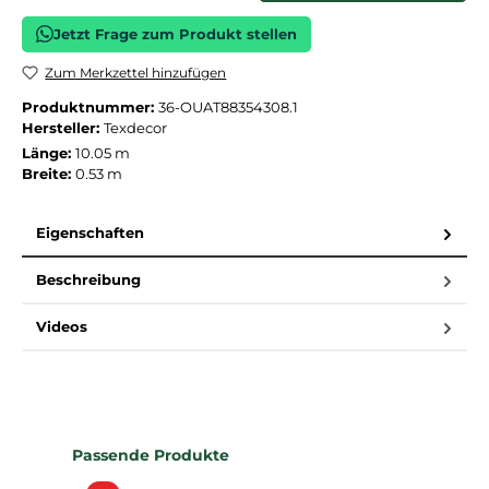
Jetzt Frage zum Produkt stellen
Zum Merkzettel hinzufügen
Produktnummer:
36-OUAT88354308.1
Hersteller:
Texdecor
Länge:
10.05 m
Breite:
0.53 m
Eigenschaften
Beschreibung
Videos
Produktgalerie überspringen
Passende Produkte