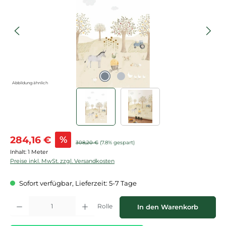
Abbildung ähnlich
Verkaufspreis:
284,16 €
%
Regulärer Preis:
308,20 €
(7.8% gespart)
Inhalt:
1 Meter
Preise inkl. MwSt. zzgl. Versandkosten
Sofort verfügbar, Lieferzeit: 5-7 Tage
Produkt Anzahl: Gib den gewünschten Wert ein oder benutze die Schaltflächen
Rolle
In den Warenkorb