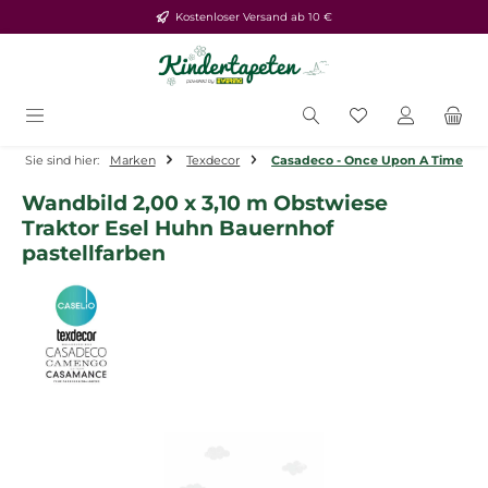
Kostenloser Versand ab 10 €
Zum Hauptinhalt springen
Du hast 0 Produ
Sie sind hier:
Marken
Texdecor
Casadeco - Once Upon A Time
Wandbild 2,00 x 3,10 m Obstwiese
Traktor Esel Huhn Bauernhof
pastellfarben
Bildergalerie überspringen