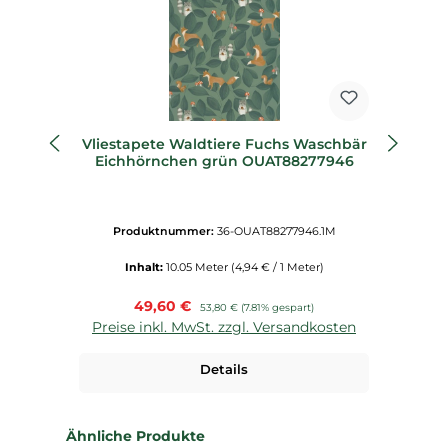
Vliestapete Waldtiere Fuchs Waschbär
Vl
Eichhörnchen grün OUAT88277946
Produktnummer:
36-OUAT88277946.1M
Inhalt:
10.05 Meter
(4,94 € / 1 Meter)
Verkaufspreis:
49,60 €
Regulärer Preis:
53,80 €
(7.81% gespart)
Preise inkl. MwSt. zzgl. Versandkosten
P
Details
Produktgalerie überspringen
Ähnliche Produkte