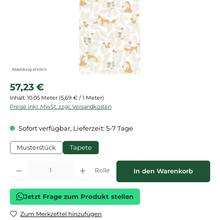
Abbildung ähnlich
Regulärer Preis:
57,23 €
Inhalt:
10.05 Meter
(5,69 € / 1 Meter)
Preise inkl. MwSt. zzgl. Versandkosten
Sofort verfügbar, Lieferzeit: 5-7 Tage
Musterstück
Tapete
Produkt Anzahl: Gib den gewünschten Wert ein oder benutze die Schaltflächen
Rolle
In den Warenkorb
Jetzt Frage zum Produkt stellen
Zum Merkzettel hinzufügen