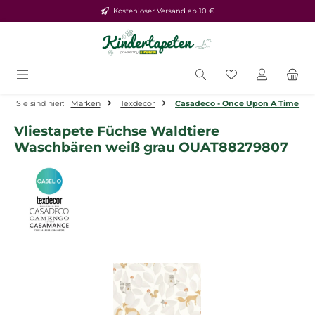
Kostenloser Versand ab 10 €
Zum Hauptinhalt springen
Du hast 0 Produ
Sie sind hier:
Marken
Texdecor
Casadeco - Once Upon A Time
Vliestapete Füchse Waldtiere
Waschbären weiß grau OUAT88279807
Bildergalerie überspringen