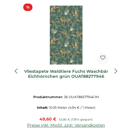
Rabatt
%
%
Vliestapete Waldtiere Fuchs Waschbär
Eichhörnchen grün OUAT88277946
W
Produktnummer:
36-OUAT88277946.1M
Inhalt:
10.05 Meter
(4,94 € / 1 Meter)
Verkaufspreis:
49,60 €
Regulärer Preis:
53,80 €
(7.81% gespart)
Preise inkl. MwSt. zzgl. Versandkosten
P