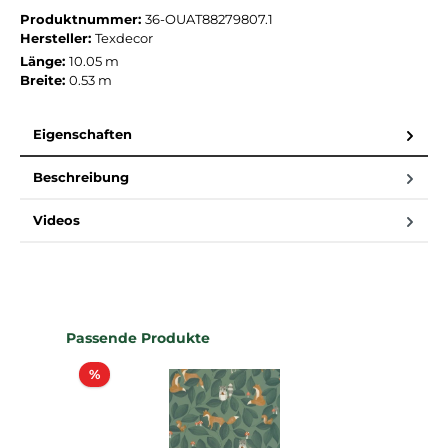
Produktnummer:
36-OUAT88279807.1
Hersteller:
Texdecor
Länge:
10.05 m
Breite:
0.53 m
Eigenschaften
Beschreibung
Videos
Produktgalerie überspringen
Passende Produkte
Rabatt
%
%