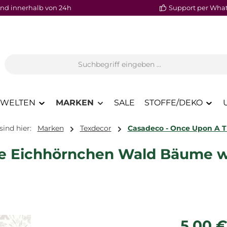
nd innerhalb von 24h
Support per Wha
WELTEN
MARKEN
SALE
STOFFE/DEKO
sind hier:
Marken
Texdecor
Casadeco - Once Upon A 
he Eichhörnchen Wald Bäume w
Regulärer P
5,00 