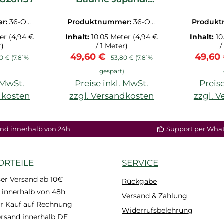
Beige Rosa
OUA
OUAT88262597
er:
36-OU
Produktnummer:
36-OU
Produk
7.1M
AT88262597.1M
AT8
ter
(4,94 €
Inhalt:
10.05 Meter
(4,94 €
Inhalt:
10
r)
/ 1 Meter)
/
is:
lärer Preis:
Verkaufspreis:
Regulärer Preis:
Verkau
49,60 €
49,60
80 €
(7.81%
53,80 €
(7.81%
)
gespart)
. MwSt.
Preise inkl. MwSt.
Preise
dkosten
zzgl. Versandkosten
zzgl. 
nd innerhalb von 24h
Support per Wha
ORTEILE
SERVICE
er Versand ab 10€
Rückgabe
 innerhalb von 48h
Versand & Zahlung
 Kauf auf Rechnung
Widerrufsbelehrung
ersand innerhalb DE