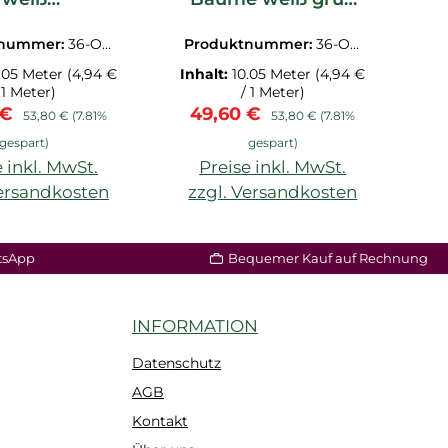
T88264232
OUAT88267763
tnummer:
36-OU
Produktnummer:
36-OU
P
8264232.1M
AT88267763.1M
.05 Meter
(4,94 €
Inhalt:
10.05 Meter
(4,94 €
In
 1 Meter)
/ 1 Meter)
fspreis:
Regulärer Preis:
Verkaufspreis:
Regulärer Preis:
V
 €
49,60 €
53,80 €
(7.81%
53,80 €
(7.81%
gespart)
gespart)
 inkl. MwSt.
Preise inkl. MwSt.
Versandkosten
zzgl. Versandkosten
z
tsApp
Bequemer Kauf auf Rechnung
INFORMATION
Datenschutz
AGB
Kontakt