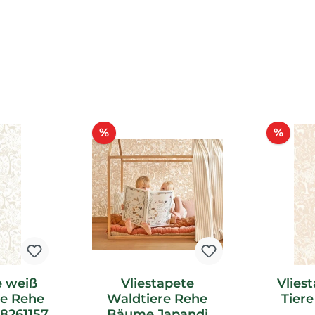
Rabatt
Raba
%
%
e weiß
Vliestapete
Vlies
e Rehe
Waldtiere Rehe
Tier
8261157
Bäume Japandi