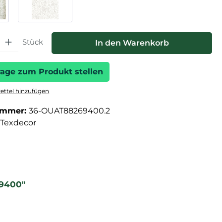
hl: Gib den gewünschten Wert ein oder benutze die Schaltfläche
Stück
In den Warenkorb
rage zum Produkt stellen
ttel hinzufügen
ummer:
36-OUAT88269400.2
Texdecor
69400"