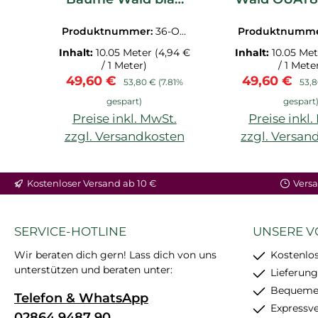
weiß
OUAT88266548
Produktnummer:
36-OU
Produktnumm
AT88266548.1M
AT8826115
Inhalt:
10.05 Meter
(4,94 €
Inhalt:
10.05 Me
/ 1 Meter)
/ 1 Mete
Verkaufspreis:
Regulärer Preis:
Verkaufspre
Regu
49,60 €
49,60 €
53,80 €
(7.81%
53,
gespart)
gespart
Preise inkl. MwSt.
Preise inkl
zzgl. Versandkosten
zzgl. Versan
Kostenloser Versand ab 10 €
Versa
SERVICE-HOTLINE
UNSERE V
Wir beraten dich gern! Lass dich von uns
Kostenlos
unterstützen und beraten unter:
Lieferung
Bequemer
Telefon & WhatsApp
Expressv
02864 9487 90