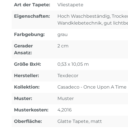
Art der Tapete:
Vliestapete
Eigenschaften:
Hoch Waschbeständig, Trocken 
Wandklebetechnik, gut lichtb
Farbgebung:
grau
Gerader
2 cm
Ansatz:
Größe BxH:
0,53 x 10,05 m
Hersteller:
Texdecor
Kollektion:
Casadeco - Once Upon A Time
Muster:
Muster
Musterkosten:
4,2016
Oberfläche:
Glatte Tapete, matt