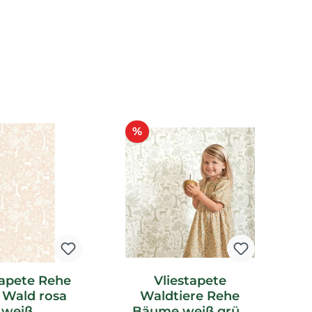
tt
Rabatt
%
tapete Rehe
Vliestapete
e Wald rosa
Waldtiere Rehe
E
weiß
Bäume weiß grün