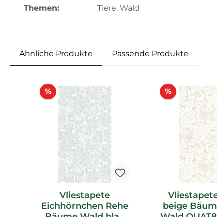
Themen:
Tiere, Wald
Ähnliche Produkte
Passende Produkte
Produktgalerie überspringen
Rabatt
Rabatt
%
%
Vliestapete
Vliestapet
Eichhörnchen Rehe
beige Bäum
Bäume Wald blau
Wald OUAT8