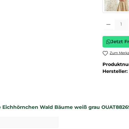
Produkt Anza
Jetzt F
Zum Merkze
Produktn
Hersteller:
ehe Eichhörnchen Wald Bäume weiß grau OUAT882