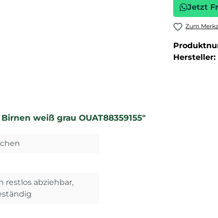
Jetzt F
Zum Merkze
Produktn
Hersteller:
t Birnen weiß grau OUAT88359155"
dchen
restlos abziehbar,
eständig