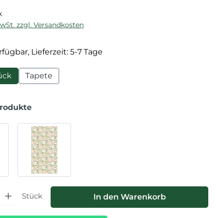
k
MwSt. zzgl. Versandkosten
fügbar, Lieferzeit: 5-7 Tage
ück
Tapete
Produkte
hl: Gib den gewünschten Wert ein oder benutze die Schaltfläche
Stück
In den Warenkorb