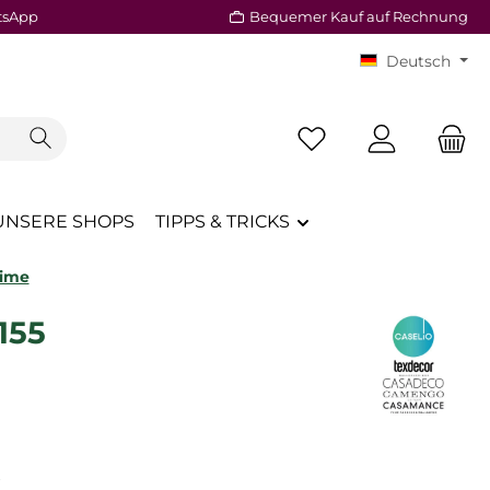
tsApp
Bequemer Kauf auf Rechnung
Deutsch
Du hast 0 Produkte a
UNSERE SHOPS
TIPPS & TRICKS
Time
155
reis:
€