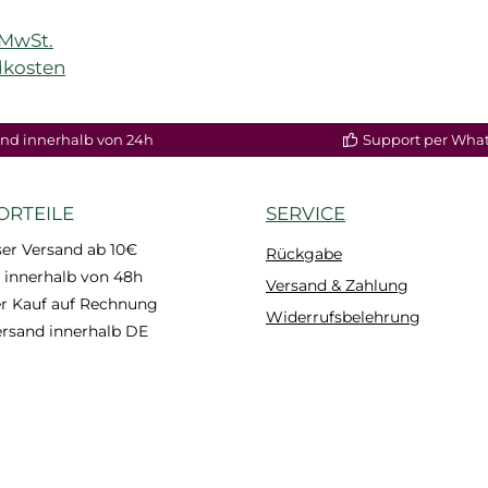
)
. MwSt.
dkosten
nd innerhalb von 24h
Support per Wha
ORTEILE
SERVICE
er Versand ab 10€
Rückgabe
 innerhalb von 48h
Versand & Zahlung
 Kauf auf Rechnung
Widerrufsbelehrung
ersand innerhalb DE