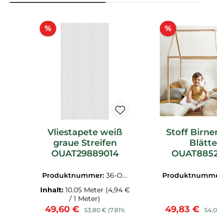
Produktgalerie überspringen
Rabatt
Rabatt
%
%
Vliestapete weiß
Stoff Birne
graue Streifen
Blätte
OUAT29889014
OUAT8852
Produktnummer:
36-OU
Produktnumm
AT29889014.1M
AT8852742
Inhalt:
10.05 Meter
(4,94 €
/ 1 Meter)
Verkaufspreis:
Regulärer Preis:
Verkaufspre
Regu
49,60 €
49,83 €
53,80 €
(7.81%
54,