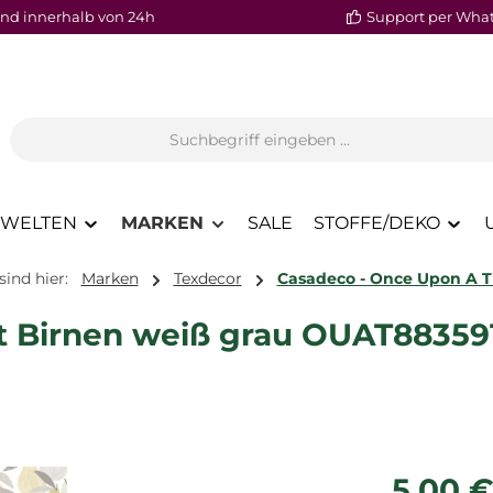
nd innerhalb von 24h
Support per Wha
WELTEN
MARKEN
SALE
STOFFE/DEKO
sind hier:
Marken
Texdecor
Casadeco - Once Upon A 
t Birnen weiß grau OUAT88359
Regulärer P
5,00 