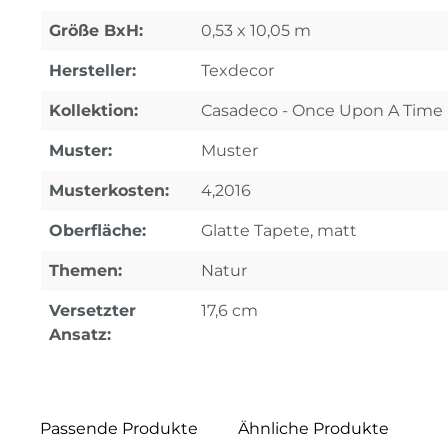
Größe BxH:
0,53 x 10,05 m
Hersteller:
Texdecor
Kollektion:
Casadeco - Once Upon A Time
Muster:
Muster
Musterkosten:
4,2016
Oberfläche:
Glatte Tapete, matt
Themen:
Natur
Versetzter
17,6 cm
Ansatz:
Passende Produkte
Ähnliche Produkte