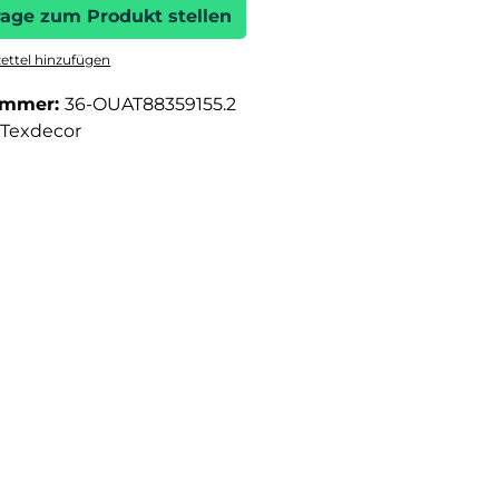
rage zum Produkt stellen
ttel hinzufügen
ummer:
36-OUAT88359155.2
Texdecor