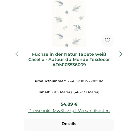
Füchse in der Natur Tapete weiß
F
Caselio - Autour du Monde Texdecor
C
ADM103536009
Produktnummer:
36-ADM103536009.1M
Inhalt:
10.05 Meter
(5,46 € / 1 Meter)
Regulärer Preis:
54,89 €
Preise inkl. MwSt. zzgl. Versandkosten
P
Details