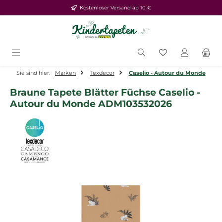
Kostenloser Versand ab 10 €
Zum Hauptinhalt springen
Du hast 0 Produ
Sie sind hier:
Marken
Texdecor
Caselio - Autour du Monde
Braune Tapete Blätter Füchse Caselio -
Autour du Monde ADM103532026
Bildergalerie überspringen