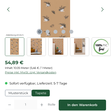
Abbildung ähnlich
Regulärer Preis:
54,89 €
Inhalt:
10.05 Meter
(5,46 € / 1 Meter)
Preise inkl. MwSt. zzgl. Versandkosten
Sofort verfügbar, Lieferzeit: 5-7 Tage
Musterstück
Tapete
Produkt Anzahl: Gib den gewünschten Wert ein oder benutze die Schaltflächen
Rolle
In den Warenkorb