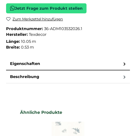
Jetzt Frage zum Produkt stellen
Zum Merkzettel hinzufügen
Produktnummer:
36-ADM103532026.1
Hersteller:
Texdecor
Länge:
10.05 m
Breite:
0.53 m
Eigenschaften
Beschreibung
Produktgalerie überspringen
Ähnliche Produkte