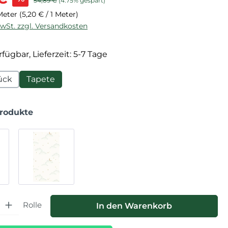
54,89 €
(4.75% gespart)
 Meter
(5,20 € / 1 Meter)
MwSt. zzgl. Versandkosten
fügbar, Lieferzeit: 5-7 Tage
ück
Tapete
Produkte
hl: Gib den gewünschten Wert ein oder benutze die Schaltfläche
Rolle
In den Warenkorb