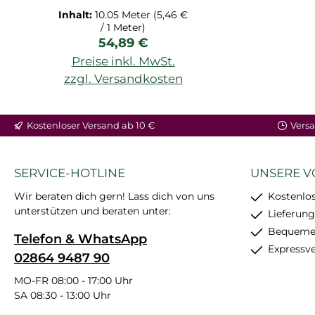
ADM103476064
M103476064.1M
Inhalt:
10.05 Meter
(5,46 €
/ 1 Meter)
Regulärer Preis:
54,89 €
Preise inkl. MwSt.
zzgl. Versandkosten
Kostenloser Versand ab 10 €
Versa
SERVICE-HOTLINE
UNSERE V
Wir beraten dich gern! Lass dich von uns
Kostenlos
unterstützen und beraten unter:
Lieferung
Bequemer
Telefon & WhatsApp
Expressv
02864 9487 90
MO-FR 08:00 - 17:00 Uhr
SA 08:30 - 13:00 Uhr