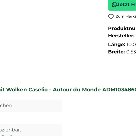
Jetzt F
Zum Merkze
Produktn
Hersteller:
Länge:
10.
Breite:
0.5
mit Wolken Caselio - Autour du Monde ADM103486
dchen
bziehbar,