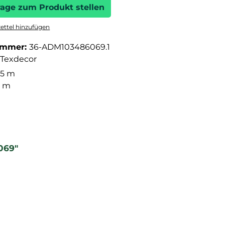
rage zum Produkt stellen
ttel hinzufügen
ummer:
36-ADM103486069.1
Texdecor
05 m
3 m
069"