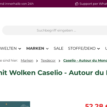
nd innerhalb von 24h
Support per Wha
WELTEN
MARKEN
SALE
STOFFE/DEKO
e sind hier:
Marken
Texdecor
Caselio - Autour du Mon
it Wolken Caselio - Autour d
Verkaufspre
52,28 