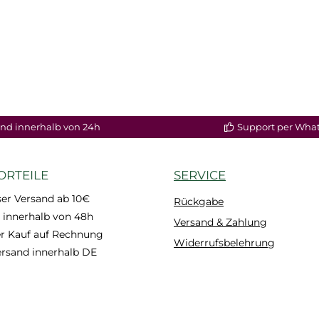
nd innerhalb von 24h
Support per Wha
ORTEILE
SERVICE
er Versand ab 10€
Rückgabe
 innerhalb von 48h
Versand & Zahlung
 Kauf auf Rechnung
Widerrufsbelehrung
ersand innerhalb DE