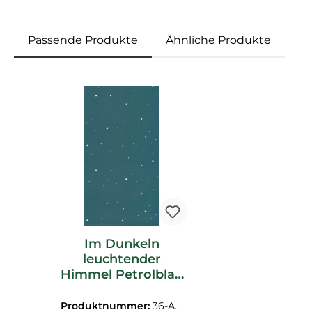
Passende Produkte
Ähnliche Produkte
Produktgalerie überspringen
Im Dunkeln
leuchtender
Himmel Petrolblau
Tapete Caselio -
Autour du Monde
Produktnummer:
36-AD