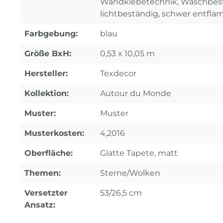
Wandklebetechnik, Waschbest
lichtbeständig, schwer entfl
Farbgebung:
blau
Größe BxH:
0,53 x 10,05 m
Hersteller:
Texdecor
Kollektion:
Autour du Monde
Muster:
Muster
Musterkosten:
4,2016
Oberfläche:
Glatte Tapete, matt
Themen:
Sterne/Wolken
Versetzter
53/26,5 cm
Ansatz: