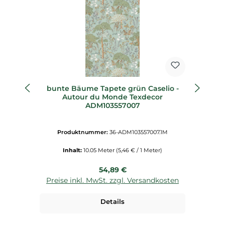
bunte Bäume Tapete grün Caselio -
Autour du Monde Texdecor
ADM103557007
Produktnummer:
36-ADM103557007.1M
Inhalt:
10.05 Meter
(5,46 € / 1 Meter)
Regulärer Preis:
54,89 €
Preise inkl. MwSt. zzgl. Versandkosten
P
Details