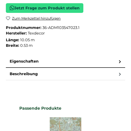
Jetzt Frage zum Produkt stellen
Zum Merkzettel hinzufügen
Produktnummer:
36-ADM103547023.1
Hersteller:
Texdecor
Länge:
10.05 m
Breite:
0.53 m
Eigenschaften
Beschreibung
Produktgalerie überspringen
Passende Produkte