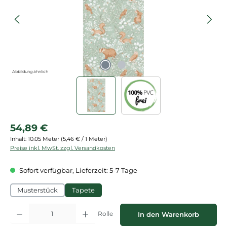
Abbildung ähnlich
Regulärer Preis:
54,89 €
Inhalt:
10.05 Meter
(5,46 € / 1 Meter)
Preise inkl. MwSt. zzgl. Versandkosten
Sofort verfügbar, Lieferzeit: 5-7 Tage
Musterstück
Tapete
Produkt Anzahl: Gib den gewünschten Wert ein oder benutze die Schaltflächen
Rolle
In den Warenkorb