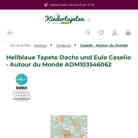
Kostenloser Versand ab 10 €
Zum Hauptinhalt springen
Du hast 0 Produ
Sie sind hier:
Marken
Texdecor
Caselio - Autour du Monde
Hellblaue Tapete Dachs und Eule Caselio
- Autour du Monde ADM103546062
Bildergalerie überspringen