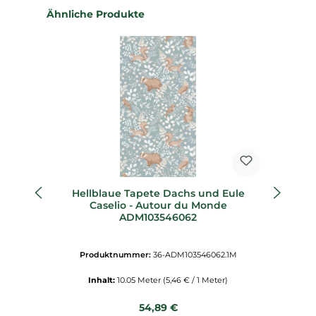
Produktgalerie überspringen
Ähnliche Produkte
Hellblaue Tapete Dachs und Eule
Gr
Caselio - Autour du Monde
u
ADM103546062
Produktnummer:
36-ADM103546062.1M
Inhalt:
10.05 Meter
(5,46 € / 1 Meter)
Regulärer Preis:
54,89 €