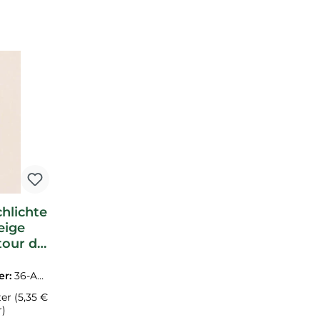
hlichte
eige
tour du
e
1303
er:
36-AD
3.1M
ter
(5,35 €
r)