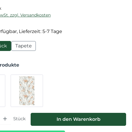
k
MwSt. zzgl. Versandkosten
fügbar, Lieferzeit: 5-7 Tage
ück
Tapete
Produkte
hl: Gib den gewünschten Wert ein oder benutze die Schaltfläche
Stück
In den Warenkorb