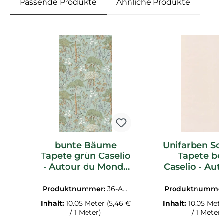
Passende Produkte
Ähnliche Produkte
Produktgalerie überspringen
bunte Bäume
Unifarben Sc
Tapete grün Caselio
Tapete b
- Autour du Monde
Caselio - Au
Texdecor
Mond
ADM103557007
ADM6986
Produktnummer:
36-AD
Produktnumm
M103557007.1M
M6986130
Inhalt:
10.05 Meter
(5,46 €
Inhalt:
10.05 Me
/ 1 Meter)
/ 1 Mete