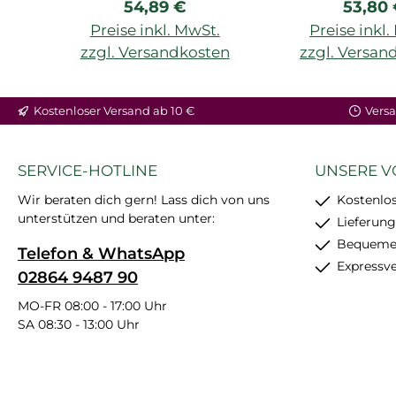
Regulärer Preis:
Regulä
54,89 €
53,80
Preise inkl. MwSt.
Preise inkl
zzgl. Versandkosten
zzgl. Versan
Kostenloser Versand ab 10 €
Versa
SERVICE-HOTLINE
UNSERE V
Wir beraten dich gern! Lass dich von uns
Kostenlos
unterstützen und beraten unter:
Lieferung
Bequemer
Telefon & WhatsApp
Expressv
02864 9487 90
MO-FR 08:00 - 17:00 Uhr
SA 08:30 - 13:00 Uhr