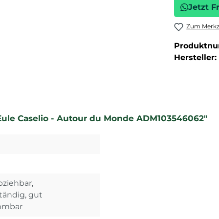
Jetzt F
Zum Merkze
Produktn
Hersteller:
Eule Caselio - Autour du Monde ADM103546062"
bziehbar,
ändig, gut
ammbar