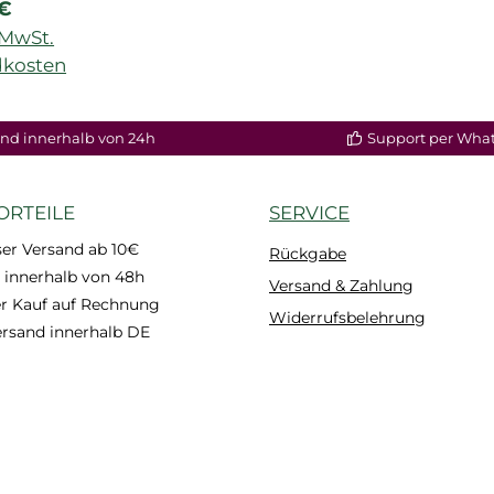
rer Preis:
 €
. MwSt.
dkosten
nd innerhalb von 24h
Support per Wha
ORTEILE
SERVICE
er Versand ab 10€
Rückgabe
 innerhalb von 48h
Versand & Zahlung
 Kauf auf Rechnung
Widerrufsbelehrung
ersand innerhalb DE