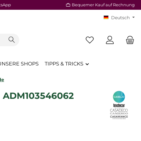
tsApp
Bequemer Kauf auf Rechnung
Deutsch
Du hast 0 Produkte a
UNSERE SHOPS
TIPPS & TRICKS
de
de ADM103546062
reis:
€