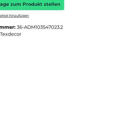
rage zum Produkt stellen
ttel hinzufügen
ummer:
36-ADM103547023.2
Texdecor