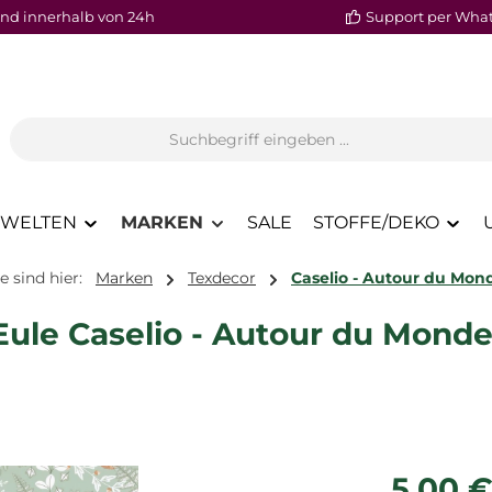
nd innerhalb von 24h
Support per Wha
WELTEN
MARKEN
SALE
STOFFE/DEKO
e sind hier:
Marken
Texdecor
Caselio - Autour du Mon
 Eule Caselio - Autour du Mon
Regulärer P
5,00 