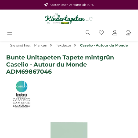
Kostenloser Versand ab 10 €
Zum Hauptinhalt springen
Du hast 0 Produ
Sie sind hier:
Marken
Texdecor
Caselio - Autour du Monde
Bunte Unitapeten Tapete mintgrün
Caselio - Autour du Monde
ADM69867046
Bildergalerie überspringen