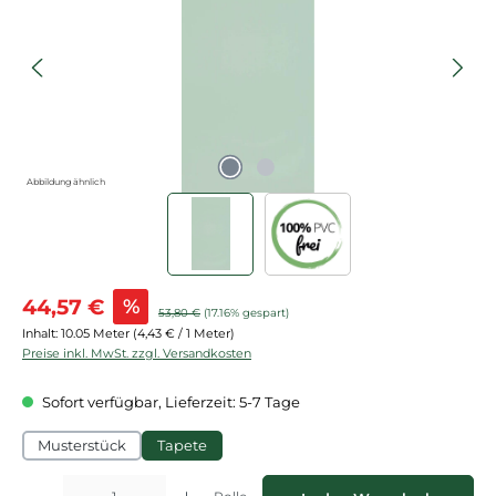
Abbildung ähnlich
Verkaufspreis:
44,57 €
%
Regulärer Preis:
53,80 €
(17.16% gespart)
Inhalt:
10.05 Meter
(4,43 € / 1 Meter)
Preise inkl. MwSt. zzgl. Versandkosten
Sofort verfügbar, Lieferzeit: 5-7 Tage
Musterstück
Tapete
Produkt Anzahl: Gib den gewünschten Wert ein oder benutze die Schaltflächen