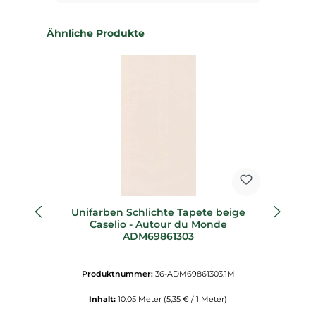
Produktgalerie überspringen
Ähnliche Produkte
Unifarben Schlichte Tapete beige
Caselio - Autour du Monde
ADM69861303
Produktnummer:
36-ADM69861303.1M
Inhalt:
10.05 Meter
(5,35 € / 1 Meter)