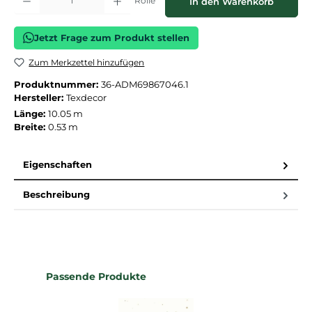
Rolle
In den Warenkorb
Jetzt Frage zum Produkt stellen
Zum Merkzettel hinzufügen
Produktnummer:
36-ADM69867046.1
Hersteller:
Texdecor
Länge:
10.05 m
Breite:
0.53 m
Eigenschaften
Beschreibung
Produktgalerie überspringen
Passende Produkte