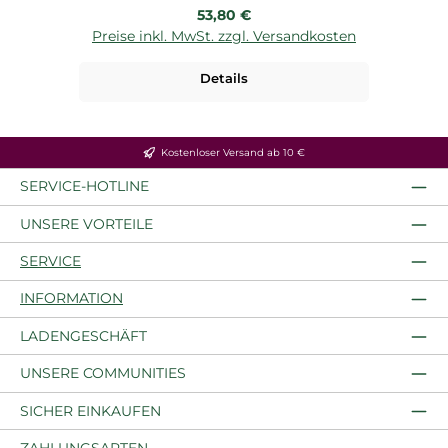
Regulärer Preis:
53,80 €
Preise inkl. MwSt. zzgl. Versandkosten
P
Details
Kostenloser Versand ab 10 €
SERVICE-HOTLINE
UNSERE VORTEILE
SERVICE
INFORMATION
LADENGESCHÄFT
UNSERE COMMUNITIES
SICHER EINKAUFEN
ZAHLUNGSARTEN