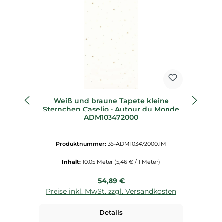
Weiß und braune Tapete kleine
St
Sternchen Caselio - Autour du Monde
ADM103472000
Produktnummer:
36-ADM103472000.1M
Inhalt:
10.05 Meter
(5,46 € / 1 Meter)
Regulärer Preis:
54,89 €
Preise inkl. MwSt. zzgl. Versandkosten
P
Details