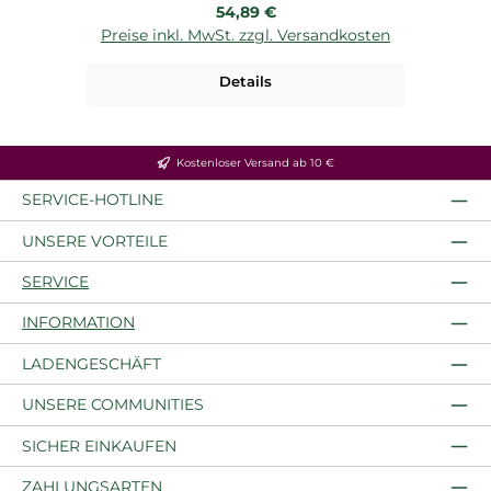
Regulärer Preis:
54,89 €
Preise inkl. MwSt. zzgl. Versandkosten
P
Details
Kostenloser Versand ab 10 €
SERVICE-HOTLINE
UNSERE VORTEILE
SERVICE
INFORMATION
LADENGESCHÄFT
UNSERE COMMUNITIES
SICHER EINKAUFEN
ZAHLUNGSARTEN