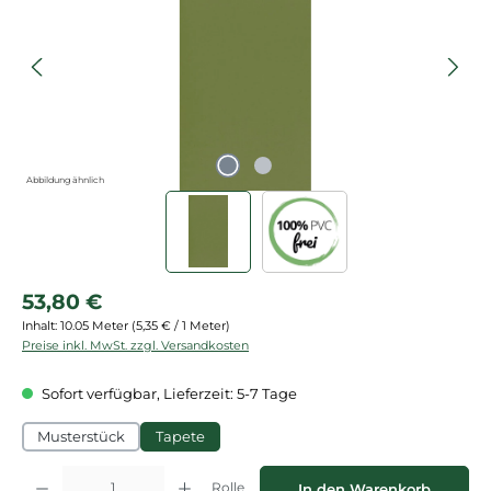
Abbildung ähnlich
Regulärer Preis:
53,80 €
Inhalt:
10.05 Meter
(5,35 € / 1 Meter)
Preise inkl. MwSt. zzgl. Versandkosten
Sofort verfügbar, Lieferzeit: 5-7 Tage
Musterstück
Tapete
Produkt Anzahl: Gib den gewünschten Wert ein oder benutze die Schaltflächen
Rolle
In den Warenkorb