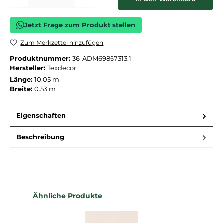
Jetzt Frage zum Produkt stellen
Zum Merkzettel hinzufügen
Produktnummer:
36-ADM69867313.1
Hersteller:
Texdecor
Länge:
10.05 m
Breite:
0.53 m
Eigenschaften
Beschreibung
Produktgalerie überspringen
Ähnliche Produkte