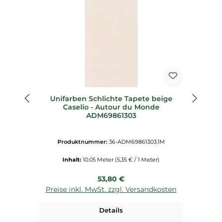
Unifarben Schlichte Tapete beige
Caselio - Autour du Monde
ADM69861303
Produktnummer:
36-ADM69861303.1M
Inhalt:
10.05 Meter
(5,35 € / 1 Meter)
Regulärer Preis:
53,80 €
Preise inkl. MwSt. zzgl. Versandkosten
P
Details