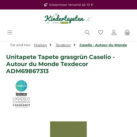
Kostenloser Versand ab 10 €
Zum Hauptinhalt springen
Du hast 0 Produ
Sie sind hier:
Marken
Texdecor
Caselio - Autour du Monde
Unitapete Tapete grasgrün Caselio -
Autour du Monde Texdecor
ADM69867313
Bildergalerie überspringen