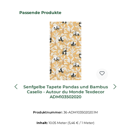
Produktgalerie überspringen
Passende Produkte
Senfgelbe Tapete Pandas und Bambus
Caselio - Autour du Monde Texdecor
ADM103502020
Produktnummer:
36-ADM103502020.1M
Inhalt:
10.05 Meter
(5,46 € / 1 Meter)