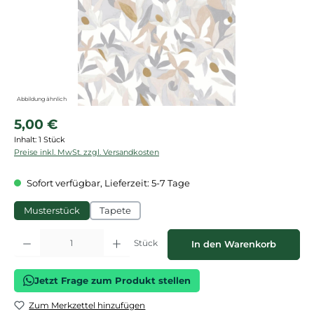
Abbildung ähnlich
Regulärer Preis:
5,00 €
Inhalt:
1 Stück
Preise inkl. MwSt. zzgl. Versandkosten
Sofort verfügbar, Lieferzeit: 5-7 Tage
Musterstück
Tapete
Produkt Anzahl: Gib den gewünschten Wert ein oder benutze die Schaltflächen
Stück
In den Warenkorb
Jetzt Frage zum Produkt stellen
Zum Merkzettel hinzufügen