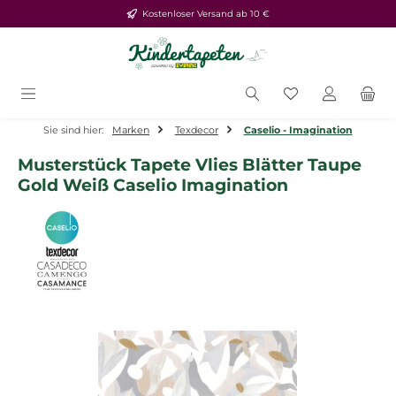
Kostenloser Versand ab 10 €
Zum Hauptinhalt springen
Du hast 0 Produ
Sie sind hier:
Marken
Texdecor
Caselio - Imagination
Musterstück Tapete Vlies Blätter Taupe
Gold Weiß Caselio Imagination
Bildergalerie überspringen