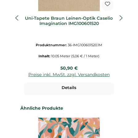
Uni-Tapete Braun Leinen-Optik Caselio
V
Imagination IMG100601520
Produktnummer:
36-IMG100601520.1M
Inhalt:
10.05 Meter
(5,06 € / 1 Meter)
Regulärer Preis:
50,90 €
Preise inkl. MwSt. zzgl. Versandkosten
P
Details
Produktgalerie überspringen
Ähnliche Produkte