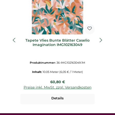
Tapete Vlies Bunte Blätter Caselio
Vl
Imagination IMG102163049
Produktnummer:
36-IMG102163049.1M
Inhalt:
10.05 Meter
(6,05 € / 1 Meter)
Regulärer Preis:
60,80 €
Preise inkl. MwSt. zzgl. Versandkosten
P
Details