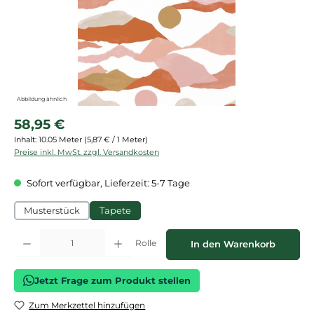
Abbildung ähnlich
Regulärer Preis:
58,95 €
Inhalt:
10.05 Meter
(5,87 € / 1 Meter)
Preise inkl. MwSt. zzgl. Versandkosten
Sofort verfügbar, Lieferzeit: 5-7 Tage
Musterstück
Tapete
Produkt Anzahl: Gib den gewünschten Wert ein oder benutze die Schaltflächen
Rolle
In den Warenkorb
Jetzt Frage zum Produkt stellen
Zum Merkzettel hinzufügen