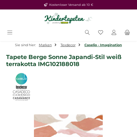
Kostenloser Versand ab 10 €
Zum Hauptinhalt springen
Du hast 0 Produ
Sie sind hier:
Marken
Texdecor
Caselio - Imagination
Tapete Berge Sonne Japandi-Stil weiß
terrakotta IMG102188018
Bildergalerie überspringen