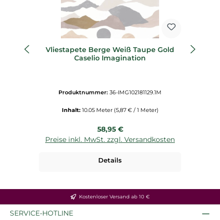
Vliestapete Berge Weiß Taupe Gold
Vl
Caselio Imagination
Produktnummer:
36-IMG102181129.1M
Inhalt:
10.05 Meter
(5,87 € / 1 Meter)
Regulärer Preis:
58,95 €
Preise inkl. MwSt. zzgl. Versandkosten
P
Details
Kostenloser Versand ab 10 €
SERVICE-HOTLINE