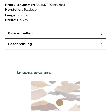
Produktnummer:
36-IMG102188018.1
Hersteller:
Texdecor
Länge:
10.05 m
Breite:
0.53 m
Eigenschaften
Beschreibung
Produktgalerie überspringen
Ähnliche Produkte