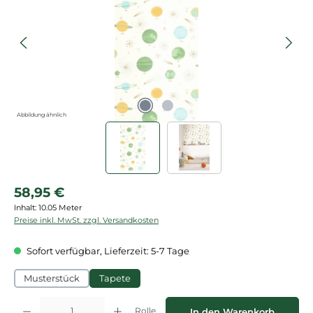
Abbildung ähnlich
Regulärer Preis:
58,95 €
Inhalt:
10.05 Meter
Preise inkl. MwSt. zzgl. Versandkosten
Sofort verfügbar, Lieferzeit: 5-7 Tage
Musterstück
Tapete
Produkt Anzahl: Gib den gewünschten Wert ein oder benutze die Schaltflächen
Rolle
In den Warenkorb