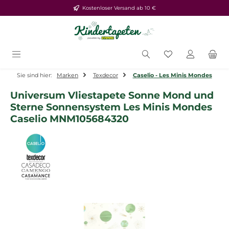
Kostenloser Versand ab 10 €
Zum Hauptinhalt springen
Du hast 0 Produ
Sie sind hier:
Marken
Texdecor
Caselio - Les Minis Mondes
Universum Vliestapete Sonne Mond und
Sterne Sonnensystem Les Minis Mondes
Caselio MNM105684320
Bildergalerie überspringen