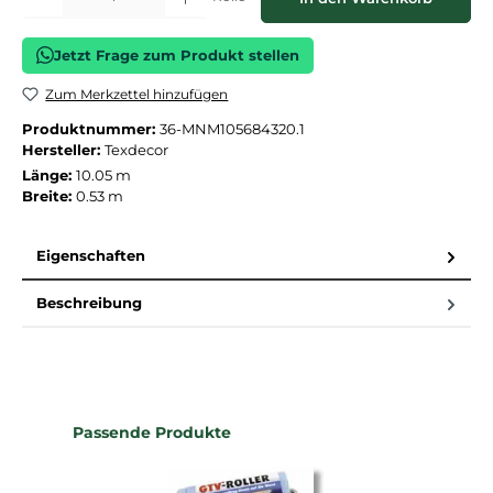
Jetzt Frage zum Produkt stellen
Zum Merkzettel hinzufügen
Produktnummer:
36-MNM105684320.1
Hersteller:
Texdecor
Länge:
10.05 m
Breite:
0.53 m
Eigenschaften
Beschreibung
Produktgalerie überspringen
Passende Produkte