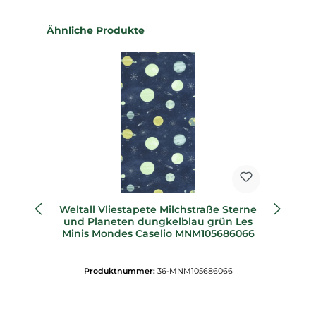
Produktgalerie überspringen
Ähnliche Produkte
Weltall Vliestapete Milchstraße Sterne
und Planeten dungkelblau grün Les
Minis Mondes Caselio MNM105686066
M
Produktnummer:
36-MNM105686066