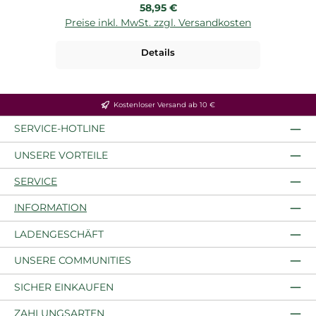
Regulärer Preis:
58,95 €
Preise inkl. MwSt. zzgl. Versandkosten
P
Details
Kostenloser Versand ab 10 €
SERVICE-HOTLINE
UNSERE VORTEILE
SERVICE
INFORMATION
LADENGESCHÄFT
UNSERE COMMUNITIES
SICHER EINKAUFEN
ZAHLUNGSARTEN